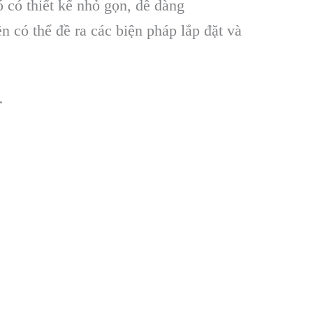
 có thi
ết
kế
nhỏ
gọn
,
dễ
d
àng
ên có th
ể
đề
ra
c
ác bi
ện
ph
áp l
ắp
đặt
v
à
…