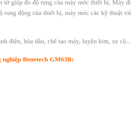
n
tử
gi
úp đo đ
ộ
rung
của
m
áy móc thi
ết
bị
.
M
áy đó
ộ
rung
động
của
thiết
bị
,
m
áy móc các k
ỹ
thuật
vi
ành đi
ện
,
h
óa d
ầu
,
chế
tạo
m
áy, luy
ện
kim
,
xe
cộ
g nghiệp Benetech GM63B
: