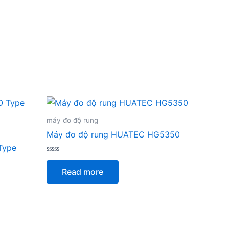
máy đo độ rung
Máy đo độ rung HUATEC HG5350
Type
Rated
0
Read more
out
of
5