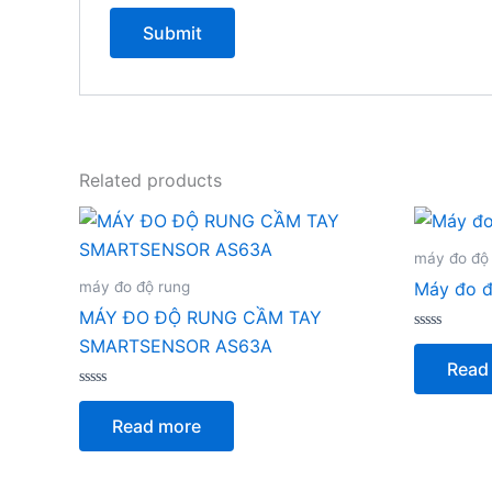
Related products
máy đo độ
máy đo độ rung
Máy đo đ
MÁY ĐO ĐỘ RUNG CẦM TAY
Rated
SMARTSENSOR AS63A
0
Read
out
of
Rated
5
0
Read more
out
of
5