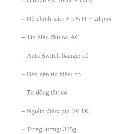
–
Dải tần số: 10Hz ~ 1kHz
–
Độ ch
ính xác: ± 5% H ± 2digits
– Tín hi
ệu đầu ra: AC
–
Auto Switch Range: c
ó
– Đèn n
ền t
ín hi
ệu: c
ó
– T
ự động tắt: c
ó
– Ngu
ồn điện: pin 9V DC
–
Trọng lượng: 315g