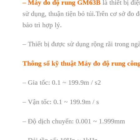
–
M
áy đo đ
ộ
rung
GM63B
l
à thi
ết
bị
điệ
s
ử
dụng
,
thuận
tiện
bỏ
t
úi.Trên cơ s
ở
đo
đ
b
ảo
tr
ì h
ợp
l
ý.
– Thi
ết
bị
được
sử
dụng
rộng
r
ãi trong ng
Th
ông s
ố kỹ thuật
Máy đo độ rung côn
–
Gia tốc: 0.1 ~ 199.9m / s2
–
Vận tốc: 0.1 ~ 199.9m / s
–
Độ dịch chuyển: 0.001 ~ 1.999mm