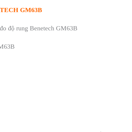
ETECH GM63B
 đo độ rung
Benetech GM63B
GM63B