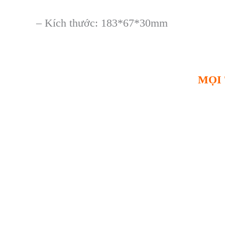
–
K
ích thư
ớc: 183*67*30mm
MỌI 