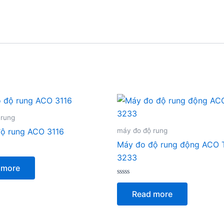
 rung
máy đo độ rung
ộ rung ACO 3116
Máy đo độ rung động ACO 
3233
 more
Rated
0
Read more
out
of
5