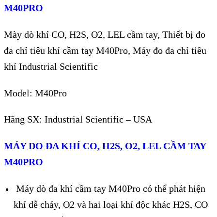
M40PRO
Mày dò khí
CO, H2S, O2, LEL cầm tay,
T
hiết bị đo
đa chỉ ti
êu khí c
ầm tay
M40Pro, Máy đo đa chỉ tiêu
khí Industrial Scientific
Model: M40P
ro
Hãng SX: Industrial Scientific – USA
MÁY DO ĐA KHÍ CO, H2S, O2, LEL C
ẦM TAY
M40PRO
Máy dò đa khí cầm tay M40Pro có thể phát hiện
khí dễ cháy, O2 và hai loại khí độc khác H2S, CO