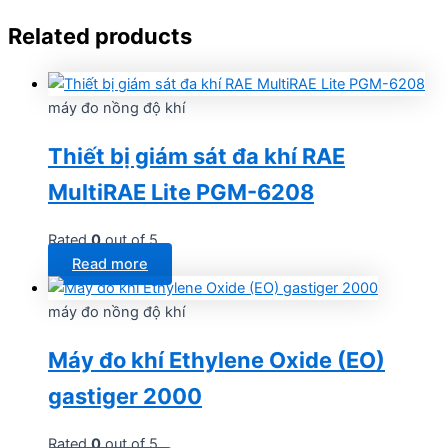
Related products
máy đo nồng độ khí
Thiết bị giám sát đa khí RAE
MultiRAE Lite PGM-6208
Rated
0
out of 5
Read more
máy đo nồng độ khí
Máy đo khí Ethylene Oxide (EO)
gastiger 2000
Rated
0
out of 5