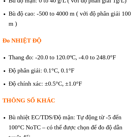
Bù độ mặn: 0 to 40 g/L ( với độ phân giải 1g/L)
Bù độ cao: -500 to 4000 m ( với độ phân giải 100
m )
Đo NHIỆT ĐỘ
Thang đo: -20.0 to 120.0ºC, -4.0 to 248.0°F
Độ phân giải: 0.1°C, 0.1°F
Độ chính xác: ±0.5°C, ±1.0°F
THÔNG SỐ KHÁC
Bù nhiệt EC/TDS/Độ mặn: Tự động từ -5 đến
100°C NoTC – có thể được chọn để đo độ dẫn