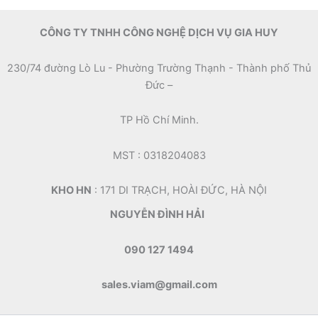
CÔNG TY TNHH CÔNG NGHỆ DỊCH VỤ GIA HUY
230/74 đường Lò Lu - Phường Trường Thạnh - Thành phố Thủ
Đức –
TP Hồ Chí Minh.
MST : 0318204083
KHO HN
: 171 DI TRẠCH, HOÀI ĐỨC, HÀ NỘI
NGUYỄN ĐÌNH HẢI
090 127 1494
sales.viam@gmail.com