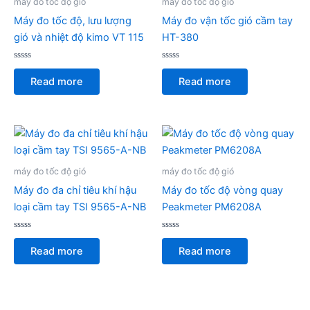
máy đo tốc độ gió
máy đo tốc độ gió
Máy đo tốc độ, lưu lượng
Máy đo vận tốc gió cầm tay
gió và nhiệt độ kimo VT 115
HT-380
Rated
Rated
0
0
Read more
Read more
out
out
of
of
5
5
máy đo tốc độ gió
máy đo tốc độ gió
Máy đo đa chỉ tiêu khí hậu
Máy đo tốc độ vòng quay
loại cầm tay TSI 9565-A-NB
Peakmeter PM6208A
Rated
Rated
0
0
Read more
Read more
out
out
of
of
5
5