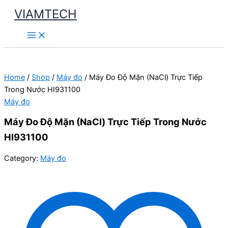
Skip
VIAMTECH
to
Main
content
Menu
Home
/
Shop
/
Máy đo
/ Máy Đo Độ Mặn (NaCl) Trực Tiếp
Trong Nước HI931100
Máy đo
Máy Đo Độ Mặn (NaCl) Trực Tiếp Trong Nước
HI931100
Category:
Máy đo