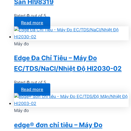
Sản HI98319
Rated
0
out of 5
Read more
Máy đo
Edge Đa Chỉ Tiêu – Máy Đo
EC/TDS/NaCl/Nhiệt Độ HI2030-02
Rated
0
out of 5
Read more
Máy đo
edge® đơn chỉ tiêu – Máy Đo