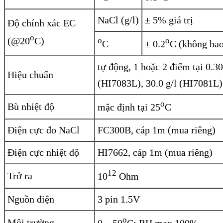
NaCl (g/l)
± 5% giá trị
Độ chính xác EC
o
(@20
C)
o
o
C
± 0.2
C (không bao
tự động, 1 hoặc 2 điểm tại 0.30
Hiệu chuẩn
(HI7083L), 30.0 g/l (HI7081L)
o
Bù nhiệt độ
mặc định tại 25
C
Điện cực đo NaCl
FC300B, cáp 1m (mua riêng)
Điện cực nhiệt độ
HI7662, cáp 1m (mua riêng)
12
Trở ra
10
Ohm
Nguồn điện
3 pin 1.5V
o
Môi trường