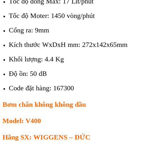
Tốc độ dòng Max: 17 Lít/phút
Tốc độ Moter: 1450 vòng/phút
Cổng ra: 9mm
Kích thước WxDxH mm: 272x142x65mm
Khối lượng: 4.4 Kg
Độ ồn: 50 dB
Code đặt hàng: 167300
B
ơm chân không không dầu
Model:
V
4
00
Hãng SX: WIGGENS – ĐỨC