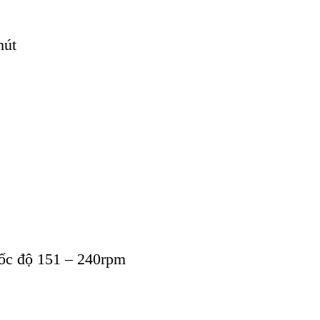
hút
tốc độ 151 – 240rpm