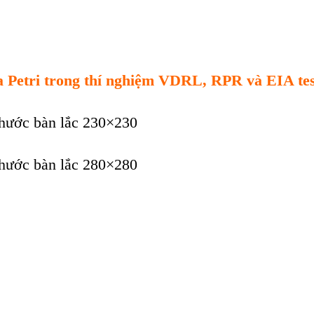
Đĩa Petri trong thí nghiệm VDRL, RPR và EIA t
hước bàn lắc 230×230
hước bàn lắc 280×280