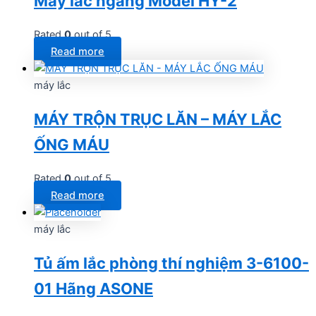
Máy lắc ngang Model HY-2
Rated
0
out of 5
Read more
máy lắc
MÁY TRỘN TRỤC LĂN – MÁY LẮC
ỐNG MÁU
Rated
0
out of 5
Read more
máy lắc
Tủ ấm lắc phòng thí nghiệm 3-6100-
01 Hãng ASONE