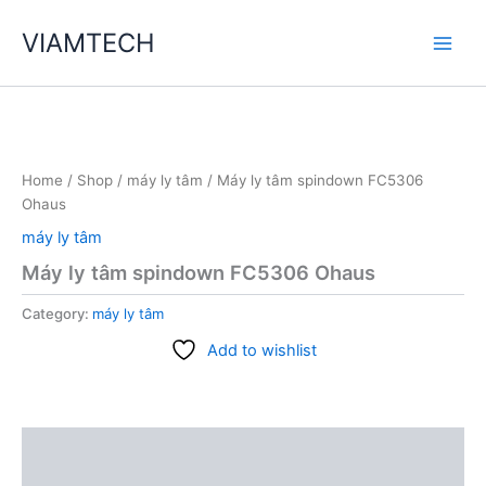
Skip
VIAMTECH
to
Main
content
Men
Home
/
Shop
/
máy ly tâm
/ Máy ly tâm spindown FC5306
Ohaus
máy ly tâm
Máy ly tâm spindown FC5306 Ohaus
Category:
máy ly tâm
Add to wishlist
Description