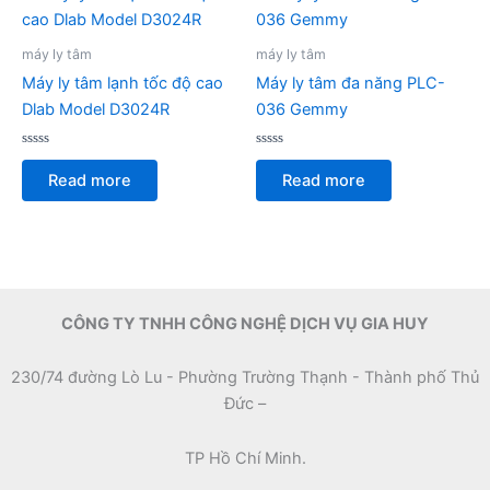
máy ly tâm
máy ly tâm
Máy ly tâm lạnh tốc độ cao
Máy ly tâm đa năng PLC-
Dlab Model D3024R
036 Gemmy
Rated
Rated
0
0
Read more
Read more
out
out
of
of
5
5
CÔNG TY TNHH CÔNG NGHỆ DỊCH VỤ GIA HUY
230/74 đường Lò Lu - Phường Trường Thạnh - Thành phố Thủ
Đức –
TP Hồ Chí Minh.