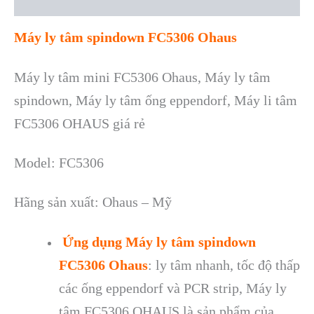
Reviews (0)
Máy ly tâm spindown FC5306 Ohaus
Máy ly tâm mini FC5306 Ohaus, Máy ly tâm
spindown, Máy ly tâm ống eppendorf, Máy li tâm
FC5306 OHAUS giá rẻ
Model: FC5306
Hãng s
ản xuất: Ohaus – Mỹ
Ứng dụng
Máy ly tâm spindown
FC5306 Ohaus
: ly t
âm nhanh, t
ốc độ thấp
c
ác
ống eppendorf v
à PCR strip, Máy ly
tâm
FC5306 OHAUS
là s
ản phẩm của