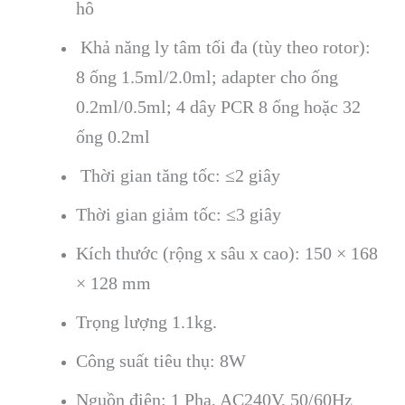
h
ô
Kh
ả năng ly t
âm t
ối đa (t
ùy theo rotor):
8
ống 1.5ml/2.0ml; adapter cho ống
0.2ml/0.5ml; 4 d
ây PCR 8
ống hoặc 32
ống 0.2ml
Thời gian tăng tốc: ≤2 giây
Thời gian giảm tốc: ≤3 giây
Kích thước (rộng x s
âu x cao): 150 × 168
× 128 mm
Tr
ọng lượng 1.1kg.
C
ông su
ất ti
êu th
ụ: 8W
Nguồn điện: 1 Pha, AC240V, 50/60Hz