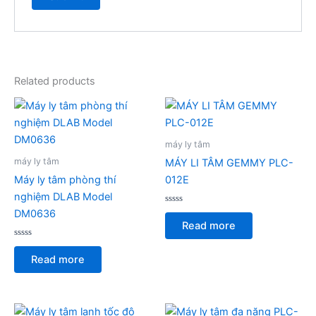
Related products
máy ly tâm
máy ly tâm
MÁY LI TÂM GEMMY PLC-
Máy ly tâm phòng thí
012E
nghiệm DLAB Model
Rated
DM0636
0
Read more
out
of
Rated
5
0
Read more
out
of
5