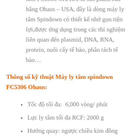
h
ãng Ohaus – USA
,
đ
ây là dòng máy ly
tâm Spindown có thi
ết kế nhở gọn tiện
lợi,được ứng dụng trong c
ác thí nghi
ệm
li
ên quan đ
ến plasmid, DNA, RNA,
protein, nu
ôi c
ấy tế b
ào, phân tách t
ế
b
ào…
Th
ông s
ố kỹ thuật
Máy ly tâm spindown
FC5306 Ohaus
:
Tốc độ tối đa: 6,000 v
òng/ phút
L
ực ly t
âm t
ối đa RCF: 2000 g
Hướng quay: ngược chiều kim đồng