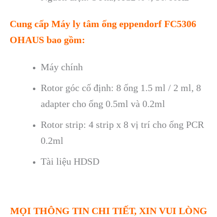
Cung cấp
Máy ly tâm ống eppendorf FC5306
OHAUS
bao gồm:
M
áy chính
Rotor góc c
ố định: 8 ống 1.5 ml / 2 ml, 8
adapter cho ống 0.5ml v
à 0.2ml
Rotor strip: 4 strip x 8 v
ị tr
í cho
ống PCR
0.2ml
T
ài li
ệu HDSD
MỌI THÔNG TIN CHI TIẾT, XIN VUI LÒNG