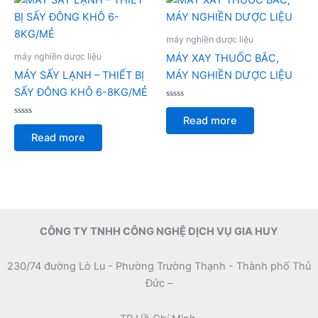
máy nghiền dược liệu
máy nghiền dược liệu
MÁY XAY THUỐC BẮC,
MÁY SẤY LẠNH – THIẾT BỊ
MÁY NGHIỀN DƯỢC LIỆU
SẤY ĐÔNG KHÔ 6-8KG/MẺ
Rated
0
Read more
Rated
out
0
of
Read more
out
5
of
5
CÔNG TY TNHH CÔNG NGHỆ DỊCH VỤ GIA HUY
230/74 đường Lò Lu - Phường Trường Thạnh - Thành phố Thủ
Đức –