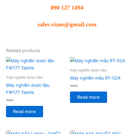
090 127 1494
sales.viam@gmail.com
Related products
máy nghiền dược liệu
máy nghiền dược liệu
Máy nghiền mẫu RT-02A
Máy nghiền dược liệu
Rated
FW177 Taisite
0
Read more
out
of
Rated
5
0
Read more
out
of
5