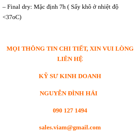
–
Final dry: Mặc định 7h ( Sấy kh
ô
ở nhiệt độ
<37oC)
MỌI THÔNG TIN CHI TIẾT, XIN VUI LÒNG
LIÊN HỆ
KỸ SƯ KINH DOANH
NGUYỄN ĐÌNH HẢI
090 127 1494
sales.viam@gmail.com