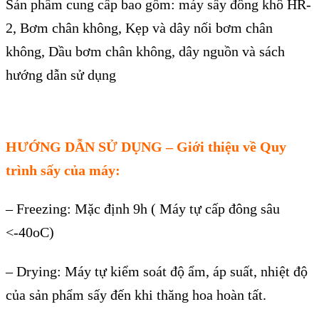
S
ản phẩm
cung cấp bao gồm
:
máy sấy đông khô HR-
2, Bơm chân không, Kẹp và dây nối bơm chân
không, Dầu bơm chân không, dây nguồn và sách
hướng dẫn sử dụng
HƯỚNG DẪN SỬ DỤNG
–
Giới thiệu về Quy
tr
ình s
ấy của m
áy:
– Freezing: M
ặc định 9h ( M
áy t
ự cấp đ
ông sâu
<-40oC)
– Drying: Máy t
ự kiểm so
át đ
ộ ẩm,
áp su
ất, nhiệt độ
của sản phẩm sấy đến khi thăng hoa ho
àn t
ất.