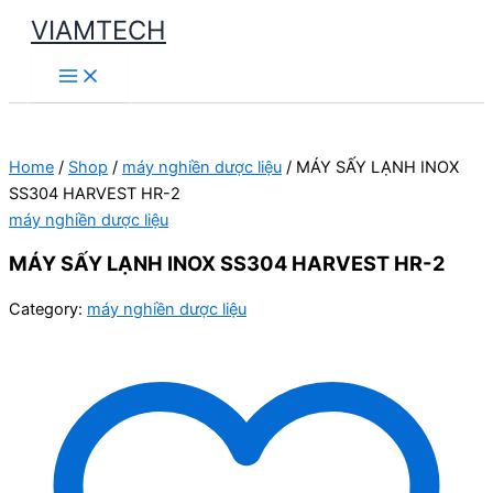
Skip
VIAMTECH
to
Main
content
Menu
Home
/
Shop
/
máy nghiền dược liệu
/ MÁY SẤY LẠNH INOX
SS304 HARVEST HR-2
máy nghiền dược liệu
MÁY SẤY LẠNH INOX SS304 HARVEST HR-2
Category:
máy nghiền dược liệu