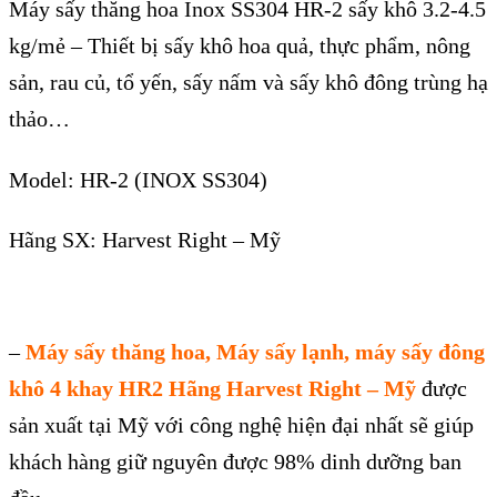
Máy sấy thăng hoa Inox SS304 HR-2 sấy khô 3.2-4.5
kg/mẻ – Thiết bị sấy khô hoa quả, thực phẩm, nông
sản, rau củ, tổ yến, sấy nấm và sấy khô đông trùng hạ
thảo…
Model: HR-2 (INOX SS304)
Hãng SX: Harvest Right – Mỹ
–
M
áy s
ấy thăng hoa
, Máy sấy lạnh, máy sấy đông
khô
4 khay HR2
Hãng Harvest Right – Mỹ
được
sản xuất tại Mỹ với công ngh
ệ hiện đại nhất sẽ gi
úp
khách hàng gi
ữ nguy
ên đư
ợc 98% dinh dưỡng ban