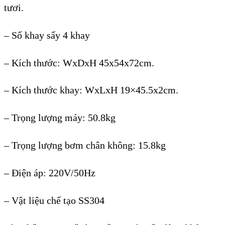
tươi.
– Số khay sấy
4 khay
–
K
ích thư
ớc: WxDxH
45x54x72cm.
–
K
ích thư
ớc khay: WxLxH
19
×45.5x2cm.
– Tr
ọng lượng m
áy: 50.8kg
– Tr
ọng lượng bơm ch
ân không: 15.8kg
– Đi
ện
áp: 220V/50Hz
– Vật liệu chế tạo SS304