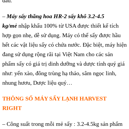
đầu.
–
Máy sấy thăng hoa HR-2 sấy khô 3.2-4.5
kg/mẻ
nhập khẩu 100% từ USA được thiết kế t
ích
h
ợp gọn nhẹ, dễ sử dụng. M
áy có th
ể sấy được hầu
hết c
ác v
ật liệu sấy c
ó ch
ứa nước. Đặc biệt, m
áy hi
ện
đang sử dụng rộng r
ãi t
ại Việt Nam cho c
ác s
ản
phẩm sấy c
ó giá tr
ị dinh dưỡng v
à dư
ợc t
ính quý giá
như: y
ến x
ào, đông trùng h
ạ thảo, s
âm ng
ọc linh
,
nhung hươu, Dược liệu quý
…
TH
ÔNG S
Ố M
ÁY SẤY LẠNH HARVEST
RIGHT
– Công su
ất trong mỗi mẻ sấy : 3.2-4.5kg sản phẩm