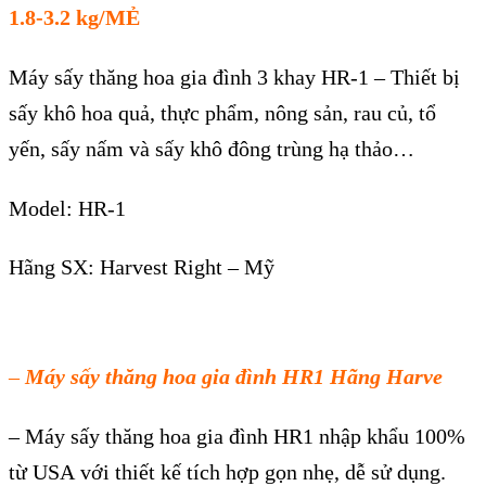
1.8-3.2 kg/MẺ
Máy sấy thăng hoa gia đình 3 khay HR-1 – Thiết bị
sấy khô hoa quả, thực phẩm, nông sản, rau củ, tổ
yến, sấy nấm và sấy khô đông trùng hạ thảo…
Model: HR-1
Hãng SX: Harvest Right – Mỹ
–
M
áy s
ấy thăng hoa gia đ
ình HR1 Hãng
Harve
–
M
áy s
ấy thăng hoa gia đ
ình HR1 nh
ập khẩu 100%
từ USA
với
thiết kế t
ích h
ợp gọn nhẹ, dễ sử dụng.