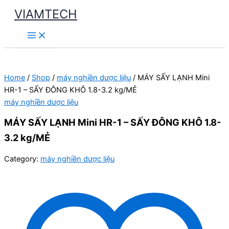
Skip
VIAMTECH
to
Main
content
Menu
Home
/
Shop
/
máy nghiền dược liệu
/ MÁY SẤY LẠNH Mini
HR-1 – SẤY ĐÔNG KHÔ 1.8-3.2 kg/MẺ
máy nghiền dược liệu
MÁY SẤY LẠNH Mini HR-1 – SẤY ĐÔNG KHÔ 1.8-
3.2 kg/MẺ
Category:
máy nghiền dược liệu