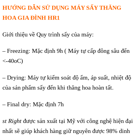
HƯỚNG DẪN SỬ DỤNG M
ÁY S
ẤY THĂNG
HOA GIA Đ
ÌNH HR1
Gi
ới thiệu về Quy tr
ình s
ấy của m
áy:
– Freezing: M
ặc định 9h ( M
áy t
ự cấp đ
ông sâu đ
ến
<-40oC)
–
Drying: M
áy t
ự kiểm so
át đ
ộ ẩm,
áp su
ất, nhiệt độ
của sản phẩm sấy đến khi thăng hoa ho
àn t
ất.
–
Final dry: Mặc định 7h
st Right
đư
ợc sản xuất tại Mỹ với c
ông ngh
ệ hiện đại
nhất sẽ gi
úp khách hàng gi
ữ nguy
ên đư
ợc 98% dinh