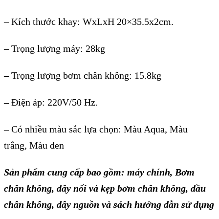
–
K
ích thư
ớc khay: WxLxH
20
×35.5x2cm.
– Tr
ọng lượng m
áy: 28kg
– Tr
ọng lượng bơm ch
ân không: 15.8kg
– Đi
ện
áp: 220V/50 Hz.
– Có nhi
ều m
àu s
ắc
lựa chọn:
M
àu Aqua, Màu
tr
ắng
,
M
àu đen
S
ản phẩm
cung cấp bao gồm
:
máy chính, Bơm
chân không, dây nối và kẹp bơm chân không, dầu
chân không, dây nguồn và sách
hướng dẫn sử dụng