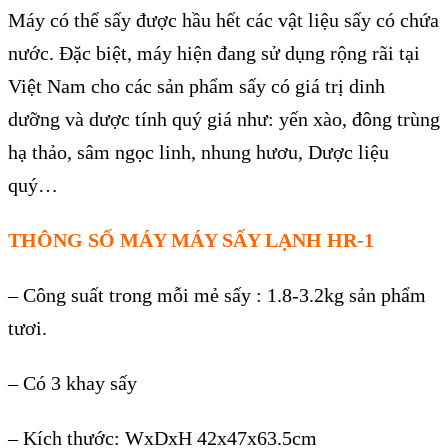
M
áy có th
ể sấy được hầu hết c
ác v
ật liệu sấy c
ó ch
ứa
nước. Đặc biệt, m
áy hi
ện đang sử dụng rộng r
ãi t
ại
Việt Nam cho c
ác s
ản phẩm sấy c
ó giá tr
ị dinh
dưỡng v
à dư
ợc t
ính quý giá như: y
ến x
ào, đông trùng
h
ạ thảo, s
âm ng
ọc linh
, nhung hươu, Dược liệu
quý
…
TH
ÔNG S
Ố M
ÁY MÁY SẤY LẠNH HR-1
– Công su
ất trong mỗi mẻ sấy : 1.8-3.2kg sản phẩm
tươi.
– Có
3 khay
sấy
–
K
ích thư
ớc: WxDxH 42x47x63.5cm