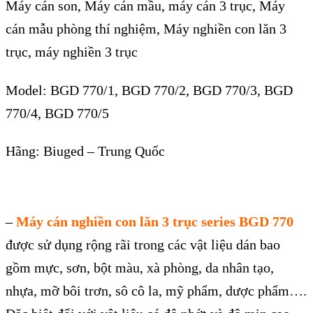
Máy cán son, Máy cán mầu, máy cán 3 trục, Máy
cán mẫu phòng thí nghiệm,
Máy nghiền con lăn 3
trục
, máy nghiền 3 trục
Model: BGD 770/1, BGD 770/2, BGD 770/3, BGD
770/4, BGD 770/5
H
ãng: Biuged – Trung Qu
ốc
–
Máy cán nghiền con lăn 3 trục series BGD 770
đư
ợc sử dụng rộng r
ãi trong các v
ật liệu d
án bao
g
ồm mực, sơn, bột m
àu, xà phòng, da nhân t
ạo,
nhựa, mỡ b
ôi trơn, sô cô la, mỹ phẩm, dược phẩm….