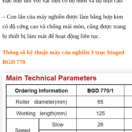
Đ
ặc biệt đối với vật liệu c
ó đ
ộ nhớt v
à đ
ộ mịn cao.
–
Con lăn của m
áy nghi
ền được l
àm b
ằng hợp kim
c
ó đ
ộ cứng cao v
à ch
ống m
ài mòn, cũng đư
ợc trang
bị thiết bị l
àm mát đ
ể hoạt động li
ên t
ục.
Thông sỗ kỹ thuật máy cán nghiền 3 trục biuged
BGD 770