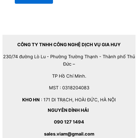
CÔNG TY TNHH CÔNG NGHỆ DỊCH VỤ GIA HUY
230/74 đường Lò Lu - Phường Trường Thạnh - Thành phố Thủ
Đức –
TP Hồ Chí Minh.
MST : 0318204083
KHO HN
: 171 DI TRẠCH, HOÀI ĐỨC, HÀ NỘI
NGUYỄN ĐÌNH HẢI
090 127 1494
sales.viam@gmail.com