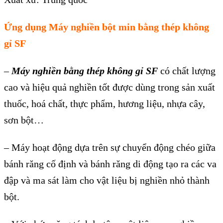
Ứng dụng Máy nghiền bột min bằng thép không
gỉ SF
–
Máy nghi
ề
n b
ằ
ng thép không g
ỉ
SF
có ch
ất lượ
ng
cao và hi
ệ
u qu
ả
nghi
ề
n t
ốt đượ
c dùng trong s
ả
n xu
ấ
t
thu
ố
c, hoá ch
ấ
t, th
ự
c ph
ẩm, hương liệ
u, nh
ựa cây,
sơn bộ
t…
– Máy ho
ạ
t đ
ộ
ng d
ự
a trên s
ự
chuy
ể
n đ
ộ
ng chéo gi
ữ
a
bánh răng c
ố
đ
ịnh và bánh răng di độ
ng t
ạ
o ra các va
đ
ậ
p và ma sát làm cho v
ậ
t li
ệ
u b
ị
nghi
ề
n nh
ỏ
thành
b
ộ
t.