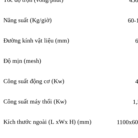
Năng su
ấ
t (Kg/gi
ờ
)
60-
Đường kính vật liệu (mm)
Đ
ộ
m
ị
n (mesh)
Công suất động cơ (Kw)
Công su
ấ
t máy th
ổ
i (Kw)
1,
Kích thước ngoài (
L
x
W
x
H
) (mm)
1100x6