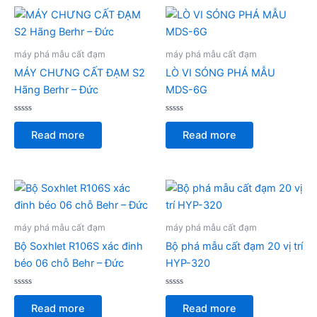
máy phá mẫu cất đạm
máy phá mẫu cất đạm
MÁY CHƯNG CẤT ĐẠM S2
LÒ VI SÓNG PHÁ MẪU
Hãng Berhr – Đức
MDS-6G
Rated
Rated
0
0
Read more
Read more
out
out
of
of
5
5
máy phá mẫu cất đạm
máy phá mẫu cất đạm
Bộ Soxhlet R106S xác đinh
Bộ phá mẫu cất đạm 20 vị trí
béo 06 chỗ Behr – Đức
HYP-320
Rated
Rated
0
0
Read more
Read more
out
out