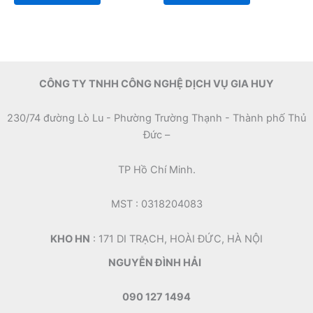
of
of
5
5
CÔNG TY TNHH CÔNG NGHỆ DỊCH VỤ GIA HUY
230/74 đường Lò Lu - Phường Trường Thạnh - Thành phố Thủ
Đức –
TP Hồ Chí Minh.
MST : 0318204083
KHO HN
: 171 DI TRẠCH, HOÀI ĐỨC, HÀ NỘI
NGUYỄN ĐÌNH HẢI
090 127 1494