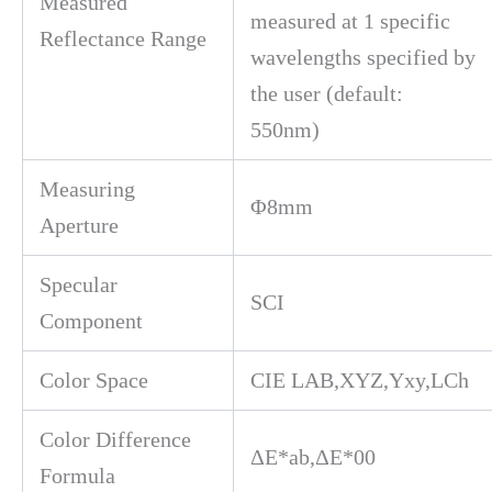
Measured
measured at 1 specific
Reflectance Range
wavelengths specified by
the user (default:
550nm)
Measuring
Φ8mm
Aperture
Specular
SCI
Component
Color Space
CIE LAB,XYZ,Yxy,LCh
Color Difference
ΔE*ab,ΔE*00
Formula