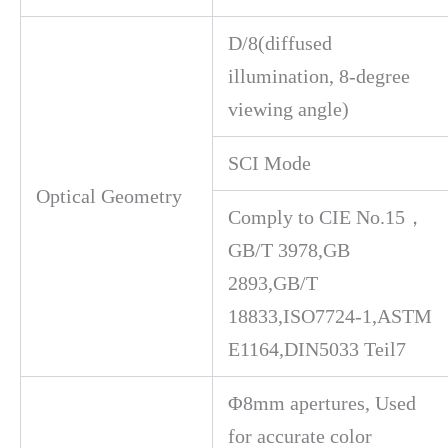
D/8(diffused
illumination, 8-degree
viewing angle)
SCI Mode
Optical Geometry
Comply to CIE No.15，
GB/T 3978,GB
2893,GB/T
18833,ISO7724-1,ASTM
E1164,DIN5033 Teil7
Φ8mm apertures, Used
for accurate color