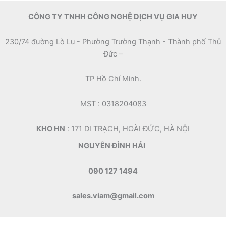
CÔNG TY TNHH CÔNG NGHỆ DỊCH VỤ GIA HUY
230/74 đường Lò Lu - Phường Trường Thạnh - Thành phố Thủ
Đức –
TP Hồ Chí Minh.
MST : 0318204083
KHO HN
: 171 DI TRẠCH, HOÀI ĐỨC, HÀ NỘI
NGUYỄN ĐÌNH HẢI
090 127 1494
sales.viam@gmail.com