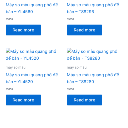
Máy so màu quang phổ để
Máy so màu quang phổ để
bàn – YL4560
bàn – TS8296
Rated
Rated
0
0
Read more
Read more
out
out
of
of
5
5
máy so màu
máy so màu
Máy so màu quang phổ để
Máy so màu quang phổ để
bàn – YL4520
bàn – TS8280
Rated
Rated
0
0
Read more
Read more
out
out
of
of
5
5