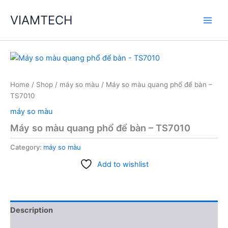
Skip
VIAMTECH
to
Main
content
Men
Home
/
Shop
/
máy so màu
/ Máy so màu quang phổ để bàn –
TS7010
máy so màu
Máy so màu quang phổ để bàn – TS7010
Category:
máy so màu
Add to wishlist
Description