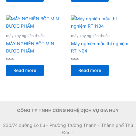
of
of
5
5
máy xay nghiền thuốc
máy xay nghiền thuốc
MÁY NGHIỀN BỘT MỊN
Máy nghiền mẫu thí nghiệm
DƯỢC PHẨM
RT-N04
Rated
Rated
0
0
Read more
Read more
out
out
of
of
5
5
CÔNG TY TNHH CÔNG NGHỆ DỊCH VỤ GIA HUY
230/74 đường Lò Lu - Phường Trường Thạnh - Thành phố Thủ
Đức –