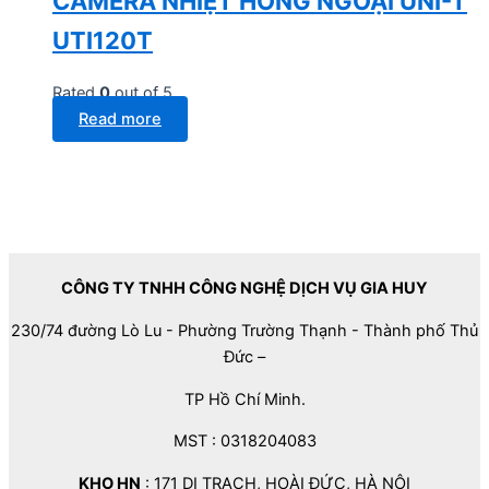
CAMERA NHIỆT HỒNG NGOẠI UNI-T
UTI120T
Rated
0
out of 5
Read more
CÔNG TY TNHH CÔNG NGHỆ DỊCH VỤ GIA HUY
230/74 đường Lò Lu - Phường Trường Thạnh - Thành phố Thủ
Đức –
TP Hồ Chí Minh.
MST : 0318204083
KHO HN
: 171 DI TRẠCH, HOÀI ĐỨC, HÀ NỘI