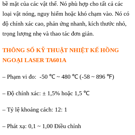
bề mặt của c
ác v
ật thể. N
ó phù h
ợp cho tất cả c
ác
lo
ại vật n
óng, nguy hi
ểm hoặc kh
ó ch
ạm v
ào. Nó có
đ
ộ ch
ính xác cao, ph
ản ứng nhanh, k
ích thư
ớc nhỏ,
trọng lượng nhẹ v
à thao tác đơn gi
ản.
TH
ÔNG S
Ố KỸ THUẬT
NHIỆT KẾ HỒNG
NGOẠI LASER TA601A
– Phạm vi đo: -50
℃
~ 480 ℃ (-58 ~ 896 ℉)
– Độ chính xác: ± 1,5% ho
ặc 1,5
℃
– T
ỷ lệ khoảng c
ách: 12: 1
– Phát x
ạ: 0,1 ~ 1,00 Điều chỉnh