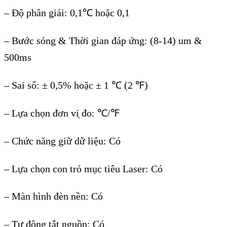
– Đ
ộ phân giải: 0,1℃ ho
ặc 0,1
– Bước s
óng & Th
ời gian đ
áp
ứng: (8-14) um &
500ms
– Sai s
ố: ± 0,5% ho
ặc
± 1 ℃ (2 ℉)
– L
ựa chọn đơn vi
̣
đo:
℃
/℉
– Ch
ức năng giữ dữ liệu: Có
– Lựa chọn con trỏ mục ti
êu Laser: Có
– Màn hình đèn n
ền: Có
– Tự động tắt nguồn: Có