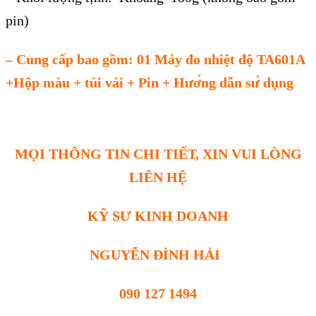
pin)
– Cung c
ấp bao gồm: 01 Máy đo nhiệt độ TA601A
+H
ộp m
àu + túi v
ải + Pin + Hươ
́ng dẫn s
ư
̉ dụng
MỌI THÔNG TIN CHI TIẾT, XIN VUI LÒNG
LIÊN HỆ
KỸ SƯ KINH DOANH
NGUYỄN ĐÌNH HẢI
090 127 1494