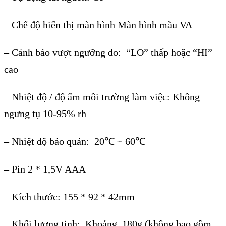
– Chế độ hiển thị m
àn hình Màn hình màu VA
– Cảnh báo vượt ngưỡng đo: “LO” th
ấp hoặc “HI”
cao
– Nhiệt độ / độ ẩm m
ôi trư
ờng l
àm vi
ệc: Kh
ông
ngưng t
ụ 10-95% rh
– Nhiệt độ bảo quản: 20
℃
~ 60℃
– Pin 2 * 1,5V AAA
– Kích thư
ớc: 155 * 92 * 42mm
– Khối lượng tịnh: Khoảng 180g (kh
ông bao g
ồm