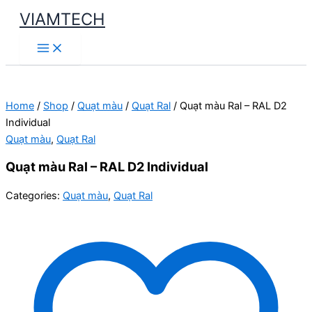
Skip
VIAMTECH
to
Main
content
Menu
Home
/
Shop
/
Quạt màu
/
Quạt Ral
/ Quạt màu Ral – RAL D2
Individual
Quạt màu
,
Quạt Ral
Quạt màu Ral – RAL D2 Individual
Categories:
Quạt màu
,
Quạt Ral