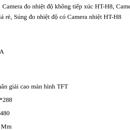
, Camera đo nhiệt độ không tiếp xúc HT-H8, Came
á rẻ, Súng đo nhiệt độ có Camera nhiệt
HT-
H8
SA
phân giải cao màn hình TFT
4*288
*480
13 Mm