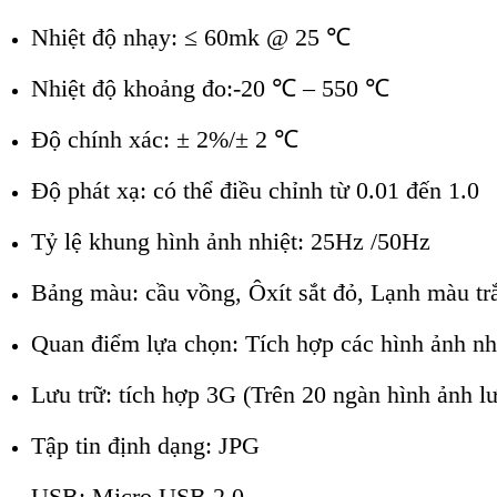
Nhiệt độ nhạy: ≤ 60mk @ 25
℃
Nhiệt độ khoảng đo:-20
℃
– 550
℃
Độ chính xác: ± 2%/± 2
℃
Độ phát xạ: có thể điều chỉnh từ 0.01 đến 1.0
Tỷ lệ khung hình ảnh nhiệt: 25Hz /50Hz
Bảng màu: cầu vồng, Ôxít sắt đỏ, Lạnh màu tr
Quan điểm lựa chọn: Tích hợp các hình ảnh nh
Lưu trữ: tích hợp 3G (Trên 20 ngàn hình ảnh lư
Tập tin định dạng: JPG
USB: Micro USB 2.0