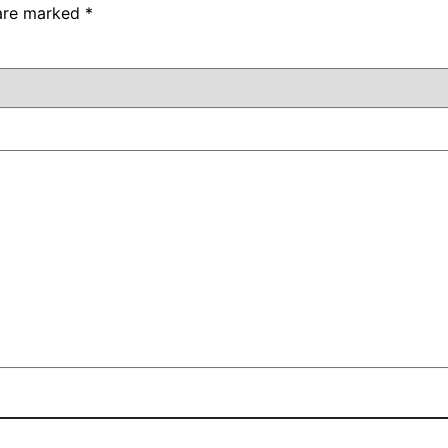
 are marked
*