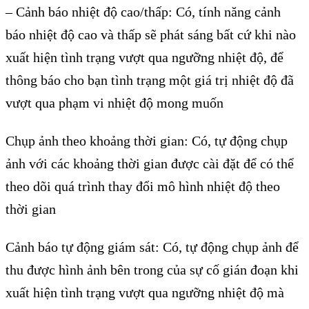
–
Cảnh b
áo nhi
ệt độ cao/thấp: C
ó, tính năng c
ảnh
b
áo nhi
ệt độ cao v
à th
ấp sẽ ph
át sáng b
ất cứ khi n
ào
xu
ất hiện t
ình tr
ạng vượt qua ngưỡng nhiệt độ, để
th
ông báo cho b
ạn t
ình tr
ạng một gi
á tr
ị nhiệt độ đ
ã
vư
ợt qua phạm vi nhiệt độ mong muốn
Chụp ảnh theo khoảng thời gian: C
ó, t
ự động chụp
ảnh với c
ác kho
ảng thời gian được c
ài đ
ặt để c
ó th
ể
theo d
õi quá trình thay đ
ổi m
ô hình nhi
ệt độ theo
thời gian
Cảnh b
áo t
ự động gi
ám sát: Có, t
ự động chụp ảnh để
thu được h
ình
ảnh b
ên trong c
ủa sự cố gi
án đo
ạn khi
xuất hiện t
ình tr
ạng vượt qua ngưỡng nhiệt độ m
à