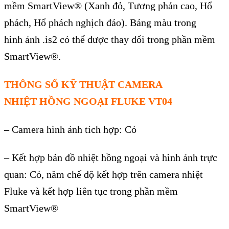
mềm SmartView
® (Xanh đ
ỏ, Tương phản cao, Hổ
ph
ách, H
ổ ph
ách ngh
ịch đảo). Bảng m
àu trong
hình
ảnh .is2 c
ó th
ể được thay đổi trong phần mềm
SmartView
®.
THÔNG S
Ố KỸ THUẬT
CAMERA
NHIỆT
HỒNG NGOẠI
FLUKE VT04
–
Camera h
ình
ảnh t
ích h
ợp: C
ó
– K
ết hợp bản đồ nhiệt hồng ngoại v
à hình
ảnh trực
quan: C
ó, năm ch
ế độ kết hợp tr
ên camera nhi
ệt
Fluke v
à k
ết hợp li
ên t
ục trong phần mềm
SmartView
®