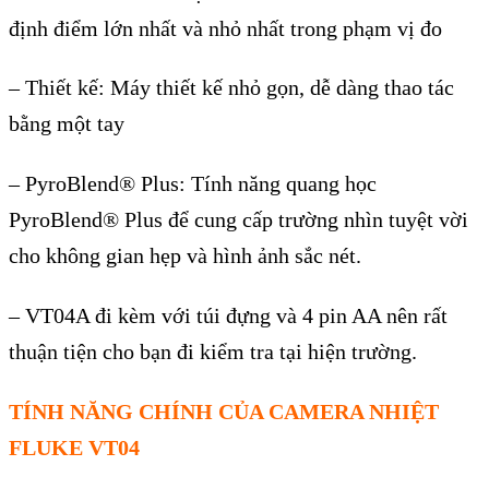
đ
ịnh điểm lớn nhất v
à nh
ỏ nhất trong phạm vị đo
–
Thiết kế: M
áy thi
ết kế nhỏ gọn, dễ d
àng thao tác
b
ằng một tay
–
PyroBlend
® Plus: Tính năng quang h
ọc
PyroBlend
® Plus đ
ể cung cấp trường nh
ìn tuy
ệt vời
cho kh
ông gian h
ẹp v
à hình
ảnh sắc n
ét.
– VT04A đi kèm v
ới t
úi đ
ựng v
à 4 pin AA nên r
ất
thuận tiện cho bạn đi kiểm tra tại hiện trường.
T
ÍNH NĂNG CHÍNH C
ỦA CAMERA NHIỆT
FLUKE VT04