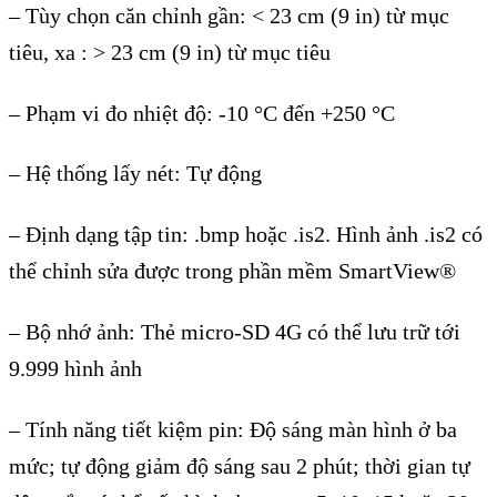
– Tùy ch
ọn căn chỉnh gần: < 23 cm (9 in) từ mục
ti
êu, xa : > 23 cm (9 in) t
ừ mục ti
êu
– Ph
ạm vi đo nhiệt độ: -10
°C đ
ến +250
°C
– Hệ th
ống lấy n
ét: T
ự động
–
Định dạng tập tin: .bmp hoặc .is2. H
ình
ảnh .is2 c
ó
th
ể chỉnh sửa được trong phần mềm SmartView
®
– B
ộ nhớ ảnh: Thẻ micro-SD 4G c
ó th
ể lưu trữ tới
9.999 h
ình
ảnh
–
T
ính năng ti
ết kiệm pin: Độ s
áng màn hình
ở ba
mức; tự động giảm độ s
áng sau 2 phút; th
ời gian tự