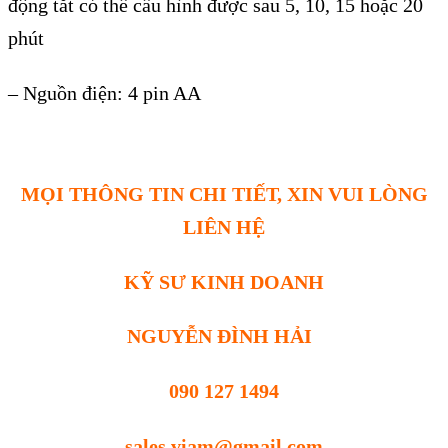
động tắt c
ó th
ể cấu h
ình đư
ợc sau 5, 10, 15 hoặc 20
ph
út
– Ngu
ồn điện: 4 pin AA
MỌI THÔNG TIN CHI TIẾT, XIN VUI LÒNG
LIÊN HỆ
KỸ SƯ KINH DOANH
NGUYỄN ĐÌNH HẢI
090 127 1494
sales.viam@gmail.com