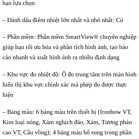
b
ạn lựa chọn
–
Đ
ánh d
ấu điểm nhiệt lớn nhất v
à nh
ỏ nhất: C
ó
– Ph
ần mềm: Phần mềm SmartView
® chuyên nghi
ệp
gi
úp b
ạn tối ưu h
óa và phân tích hình
ảnh, tạo b
áo
cáo nhanh và xu
ất h
ình
ảnh ra nhiều định dạng
–
Khu vực đo nhiệt độ:
Ô đo trung tâm trên màn hình
hi
ển thị khu vực ch
ính xác mà phép đo đư
ợc thực
hiện
–
Bảng m
àu: 6 b
ảng m
àu trên thi
ết bị (Ironbow VT,
Kim loại n
óng, Xám ngh
ịch đảo, X
ám, Tương ph
ản
cao VT, Cầu vồng); 4 bảng m
àu b
ổ sung trong phần