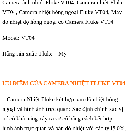
Camera ảnh nhiệt Fluke VT04, Camera nhiệt Fluke
VT04,
Camera nhiệt
hồng ngoại
Fluke VT04
, Máy
đo nhiệt độ hồng ngoại có Camera Fluke VT04
Model: VT04
Hãng sản xuất: Fluke – Mỹ
ƯU ĐIỂM CỦA CAMERA NHIỆT FLUKE VT04
–
Camera Nhiệt Fluke kết hợp bản đồ nhiệt hồng
ngoại v
à hình
ảnh trực quan: X
ác đ
ịnh ch
ính xác v
ị
tr
í có kh
ả năng xảy ra sự cố bằng c
ách k
ết hợp
h
ình
ảnh trực quan v
à b
ản đồ nhiệt với c
ác t
ỷ lệ 0%,