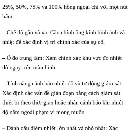
25%, 50%, 75% v
à 100% h
ồng ngoại chỉ với một n
út
b
ấm
–
Chế độ gần v
à xa: Căn ch
ỉnh ống k
ính hình
ảnh v
à
nhi
ệt để x
ác đ
ịnh vị tr
í chính xác c
ủa sự cố.
– Ô đo trung tâm: Xem chính xác khu v
ực đo nhiệt
độ ngay tr
ên màn hình
– Tính năng c
ảnh b
áo nhi
ệt độ v
à t
ự động gi
ám sát:
Xác đ
ịnh c
ác v
ấn đề gi
án đo
ạn bằng c
ách giám sát
thi
ết bị theo thời gian hoặc nhận cảnh b
áo khi nhi
ệt
độ nằm ngo
ài ph
ạm vi mong muốn
–
Đ
ánh d
ấu điểm nhiệt lớn nhất v
à nh
ỏ nhất: X
ác