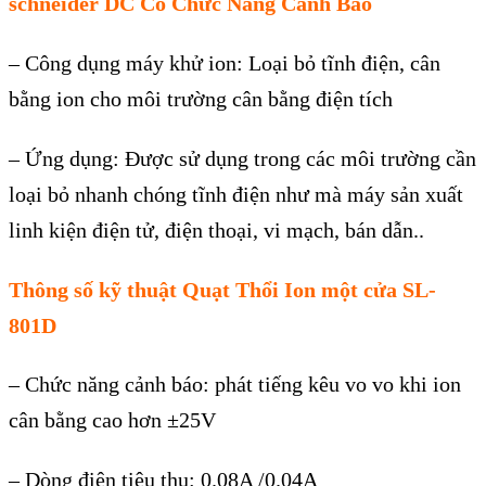
schneider DC Có Ch
ức Năng Cả
nh Báo
– Công dụng máy khử ion: Loại bỏ tĩnh điện, cân
bằng ion cho môi trường cân bằng điện tích
– Ứng dụng: Được sử dụng trong các môi trường cần
loại bỏ nhanh chóng tĩnh điện như mà máy sản xuất
linh kiện điện tử, điện thoại, vi mạch, bán dẫn..
Thông số kỹ thuật Quạt Thổi Ion một cửa SL-
801D
– Ch
ức năng cả
nh báo: phát ti
ế
ng kêu vo vo khi ion
cân b
ằ
ng cao h
ơ
n ±25V
– Dòng đi
ệ
n tiêu th
ụ
: 0.08A /0.04A