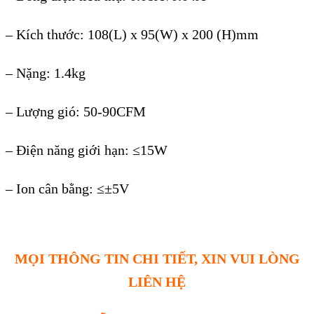
– Kích th
ướ
c: 108(L) x 95(W) x 200 (H)mm
– N
ặ
ng: 1.4kg
– L
ượ
ng gió: 50-90CFM
– Đi
ện năng giớ
i h
ạ
n: ≤15W
– Ion cân b
ằ
ng: ≤±5V
MỌI THÔNG TIN CHI TIẾT, XIN VUI LÒNG
LIÊN HỆ