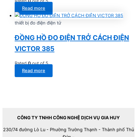
Rated
0
out of 5
Read more
thiết bị đo điện điện tử
ĐỒNG HỒ ĐO ĐIỆN TRỞ CÁCH ĐIỆN
VICTOR 385
Rated
0
out of 5
Read more
CÔNG TY TNHH CÔNG NGHỆ DỊCH VỤ GIA HUY
230/74 đường Lò Lu - Phường Trường Thạnh - Thành phố Thủ
Đức –