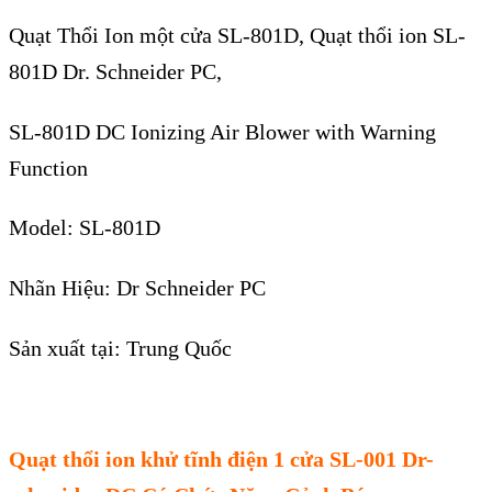
Qu
ạ
t Th
ổ
i Ion một cửa SL-801D, Quạt thổi ion SL-
801D Dr. Schneider PC,
SL-801D DC Ionizing Air Blower with Warning
Function
Model: SL-801D
Nhãn Hi
ệ
u: Dr Schneider PC
Sản xuất tại: Trung Quốc
Quạt thổi ion khử tĩnh điện 1 cửa SL-001 Dr-