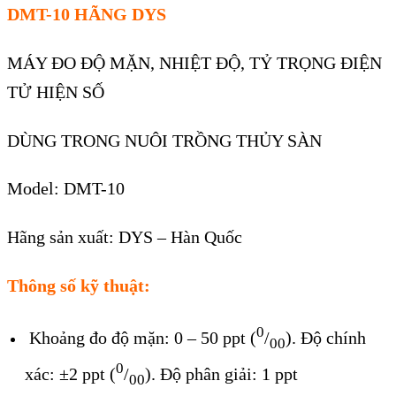
DMT-10 HÃNG DYS
MÁY ĐO ĐỘ MẶN, NHIỆT ĐỘ, TỶ TRỌNG ĐIỆN
TỬ HIỆN SỐ
DÙNG TRONG NUÔI TRỒNG THỦY SÀN
Model: DMT-10
Hãng sản xuất: DYS – Hàn Quốc
Thông số kỹ thuật:
0
Khoảng đo độ mặn: 0 – 50 ppt (
/
). Độ chính
00
0
xác: ±2 ppt (
/
). Độ phân giải: 1 ppt
00