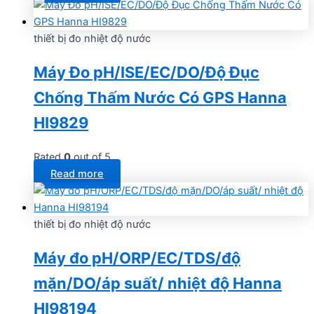
thiết bị đo nhiệt độ nước
Máy Đo pH/ISE/EC/DO/Độ Đục
Chống Thấm Nước Có GPS Hanna
HI9829
Rated
0
out of 5
Read more
thiết bị đo nhiệt độ nước
Máy đo pH/ORP/EC/TDS/độ
mặn/DO/áp suất/ nhiệt độ Hanna
HI98194