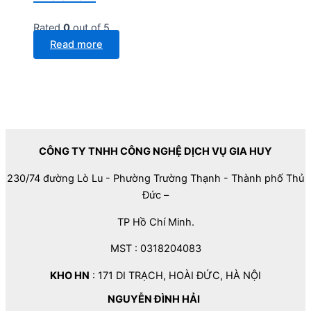
Rated
0
out of 5
Read more
CÔNG TY TNHH CÔNG NGHỆ DỊCH VỤ GIA HUY
230/74 đường Lò Lu - Phường Trường Thạnh - Thành phố Thủ
Đức –
TP Hồ Chí Minh.
MST : 0318204083
KHO HN
: 171 DI TRẠCH, HOÀI ĐỨC, HÀ NỘI
NGUYỄN ĐÌNH HẢI