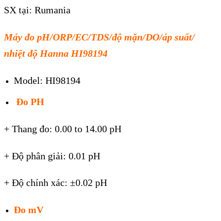
SX tại: Rumania
Máy đo pH/ORP/EC/TDS/độ mặn/DO/áp suất/
nhiệt độ Hanna HI98194
Model: HI98194
Đo PH
+ Thang đo: 0.00 to 14.00 pH
+ Độ phân giải: 0.01 pH
+ Độ chính xác: ±0.02 pH
Đo mV