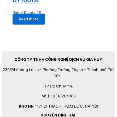
DT1001A
Rated
0
out of 5
Read more
CÔNG TY TNHH CÔNG NGHỆ DỊCH VỤ GIA HUY
230/74 đường Lò Lu - Phường Trường Thạnh - Thành phố Thủ
Đức –
TP Hồ Chí Minh.
MST : 0318204083
KHO HN
: 171 DI TRẠCH, HOÀI ĐỨC, HÀ NỘI
NGUYỄN ĐÌNH HẢI