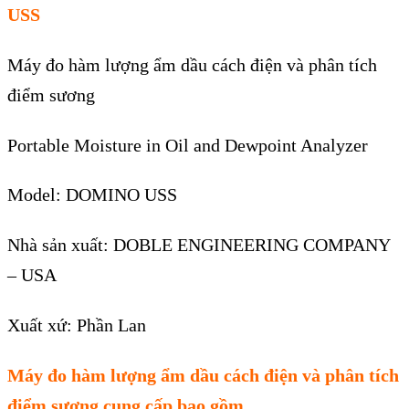
USS
Máy
đo hàm lư
ợng ẩm dầu c
ách đi
ện
và phân tích
điểm sương
Portable Moisture in Oil and Dewpoint Analyzer
Model:
DOMINO USS
Nhà sản xuất: DOBLE ENGINEERING COMPANY
– USA
Xuất xứ: Phần Lan
Máy
đo hàm lư
ợng ẩm dầu c
ách đi
ện
và phân tích
điểm sương cung cấp bao gồm