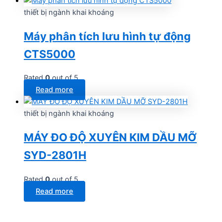
thiết bị ngành khai khoáng
Máy phân tích lưu hình tự động
CTS5000
Rated
0
out of 5
Read more
thiết bị ngành khai khoáng
MÁY ĐO ĐỘ XUYÊN KIM DẦU MỠ
SYD-2801H
Rated
0
out of 5
Read more