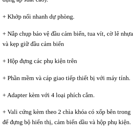
+ Khớp nối nhanh dự ph
òng.
+ N
ắp chụp bảo vệ đầu cảm biến, tua v
ít, c
ờ l
ê nh
ựa
v
à k
ẹp giữ đầu cảm biến
+ Hộp đựng c
ác ph
ụ kiện tr
ên
+ Ph
ần mềm v
à cáp giao ti
ếp thiết bị với m
áy tính.
+ Adapter kèm v
ới 4 loại ph
ích c
ắm.
+ Vali cứng k
èm theo 2 chìa khóa có x
ốp b
ên trong
đ
ể đựng bộ hiển thị, cảm biến dầu v
à h
ộp phụ kiện.