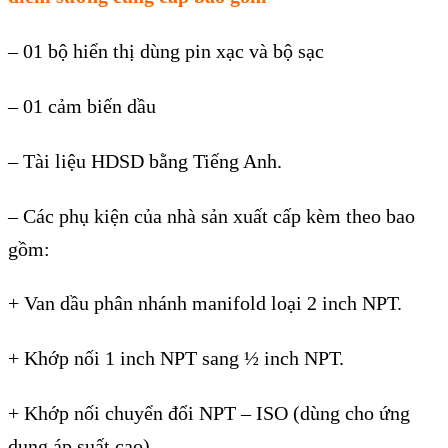
– 01 b
ộ hiển thị d
ùng pin x
ạc v
à b
ộ sạc
–
01 cảm biến dầu
–
T
ài li
ệu HDSD bằng Tiếng Anh.
–
C
ác ph
ụ kiện của nh
à s
ản xuất cấp k
èm theo bao
g
ồm:
+ Van dầu ph
ân nhánh manifold lo
ại 2 inch NPT.
+ Khớp nối 1 inch NPT sang
½ inch NPT.
+ Kh
ớp nối chuyển đổi NPT – ISO (d
ùng cho
ứng
dụng
áp su
ất cao).