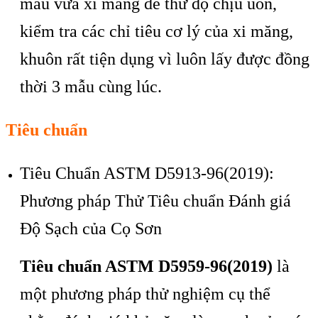
mẫu vữa xi măng để thử độ chịu uốn,
kiểm tra c
ác ch
ỉ ti
êu cơ lý c
ủa xi măng,
khu
ôn r
ất tiện dụng v
ì luôn l
ấy được đồng
thời 3 mẫu c
ùng lúc.
Tiêu chuẩn
Tiêu Chuẩn ASTM D5913-96(2019):
Phương pháp Thử Tiêu chuẩn Đánh giá
Độ Sạch của Cọ Sơn
Tiêu chuẩn ASTM D5959-96(2019)
là
một phương pháp thử nghiệm cụ thể