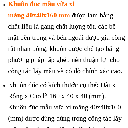
Khu
ôn đúc m
ẫu vữa
xi
măng
40x40x160
mm
được l
àm b
ằng
chất liệu l
à gang ch
ất lượng tốt, c
ác b
ề
mặt b
ên trong và bên ngoài đư
ợc gia c
ông
r
ất nhẵn b
óng, khuôn đư
ợc chế tạo bằng
phương ph
áp l
ắp gh
ép nên thu
ận lợi cho
c
ông tác l
ấy mẫu v
à có đ
ộ ch
ính xác cao.
Khuôn đúc có kích thư
ớc cụ thể: D
ài x
R
ộng x Cao l
à 160 x 40 x 40 (mm).
Khuôn đúc m
ẫu vữa xi măng 40x40x160
(mm)
được dùng
d
ùng trong công tác l
ấy