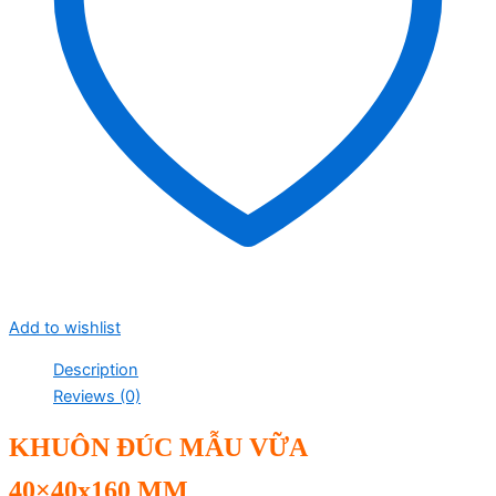
Add to wishlist
Description
Reviews (0)
KHUÔN ĐÚC M
ẪU VỮA
40×40
x
160
MM