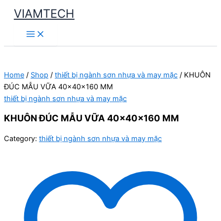
Skip
VIAMTECH
to
Main
content
Menu
Home
/
Shop
/
thiết bị ngành sơn nhựa và may mặc
/ KHUÔN
ĐÚC MẪU VỮA 40x40x160 MM
thiết bị ngành sơn nhựa và may mặc
KHUÔN ĐÚC MẪU VỮA 40x40x160 MM
Category:
thiết bị ngành sơn nhựa và may mặc