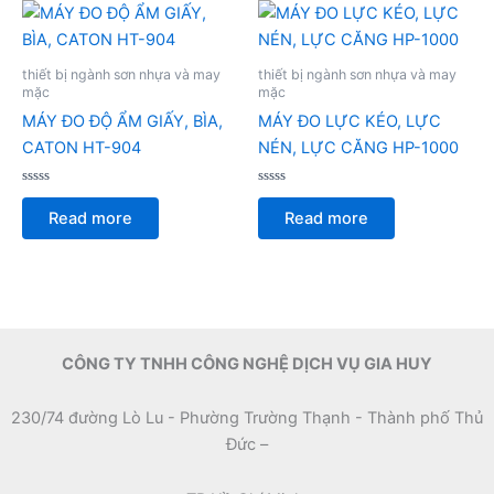
thiết bị ngành sơn nhựa và may
thiết bị ngành sơn nhựa và may
mặc
mặc
MÁY ĐO ĐỘ ẨM GIẤY, BÌA,
MÁY ĐO LỰC KÉO, LỰC
CATON HT-904
NÉN, LỰC CĂNG HP-1000
Rated
Rated
0
0
Read more
Read more
out
out
of
of
5
5
CÔNG TY TNHH CÔNG NGHỆ DỊCH VỤ GIA HUY
230/74 đường Lò Lu - Phường Trường Thạnh - Thành phố Thủ
Đức –