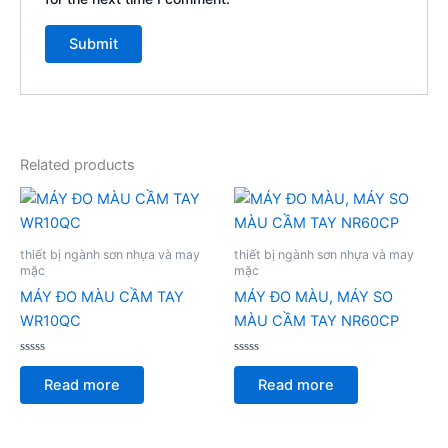
Related products
thiết bị ngành sơn nhựa và may
thiết bị ngành sơn nhựa và may
mặc
mặc
MÁY ĐO MÀU CẦM TAY
MÁY ĐO MÀU, MÁY SO
WR10QC
MÀU CẦM TAY NR60CP
Rated
Rated
0
0
Read more
Read more
out
out
of
of
5
5