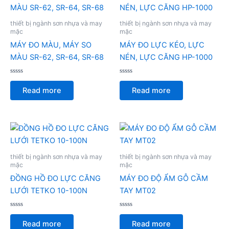
thiết bị ngành sơn nhựa và may
thiết bị ngành sơn nhựa và may
mặc
mặc
MÁY ĐO MÀU, MÁY SO
MÁY ĐO LỰC KÉO, LỰC
MÀU SR-62, SR-64, SR-68
NÉN, LỰC CĂNG HP-1000
Rated
Rated
0
0
Read more
Read more
out
out
of
of
5
5
thiết bị ngành sơn nhựa và may
thiết bị ngành sơn nhựa và may
mặc
mặc
ĐỒNG HỒ ĐO LỰC CĂNG
MÁY ĐO ĐỘ ẨM GỖ CẦM
LƯỚI TETKO 10-100N
TAY MT02
Rated
Rated
0
0
Read more
Read more
out
out