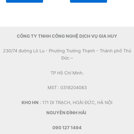
of
of
5
5
CÔNG TY TNHH CÔNG NGHỆ DỊCH VỤ GIA HUY
230/74 đường Lò Lu - Phường Trường Thạnh - Thành phố Thủ
Đức –
TP Hồ Chí Minh.
MST : 0318204083
KHO HN
: 171 DI TRẠCH, HOÀI ĐỨC, HÀ NỘI
NGUYỄN ĐÌNH HẢI
090 127 1494