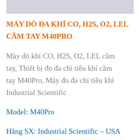
Reviews (0)
MÁY DÒ ĐA KHÍ CO, H2S, O2, LEL
C
ẦM TAY M40PRO
Mày dò khí
CO, H2S, O2, LEL cầm
tay,
T
hiết bị đo đa chỉ ti
êu khí c
ầm
tay
M40Pro, Máy đo đa chỉ tiêu khí
Industrial Scientific
Model: M40P
ro
Hãng SX: Industrial Scientific – USA