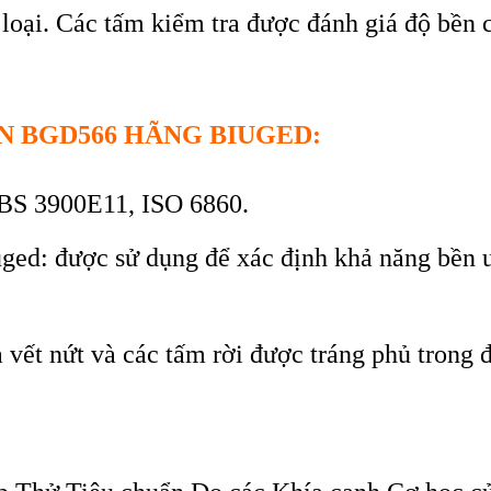
loại. C
ác t
ấm kiểm tra được đ
ánh giá đ
ộ bền 
N BGD566 H
ÃNG BIUGED:
BS 3900E11, ISO 6860.
uged: đư
ợc sử dụng để x
ác đ
ịnh khả năng bền 
 vết nứt v
à các t
ấm rời được tr
áng ph
ủ trong 