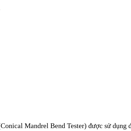
d
(Conical Mandrel Bend Tester) đư
ợc sử dụng 