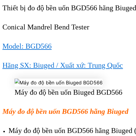
Thiết bị
đo độ bền uốn BGD566 h
ãng Biuge
Conical Mandrel Bend Tester
Model: BGD566
Hãng SX: Biuged / Xu
ất xứ: Trung Quốc
Máy đo độ bền uốn Biuged BGD566
Máy đo độ bền uốn BGD566 h
ãng Biuged
Máy đo độ bền uốn BGD566 h
ãng Biuged 