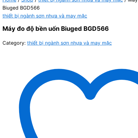
Biuged BGD566
thiết bị ngành sơn nhựa và may mặc
Máy đo độ bền uốn Biuged BGD566
Category:
thiết bị ngành sơn nhựa và may mặc