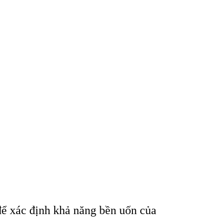
để x
ác đ
ịnh khả năng bền uốn của