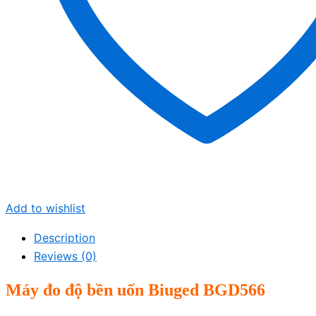
Add to wishlist
Description
Reviews (0)
Máy
đo độ bền uốn
Biuged
BGD566