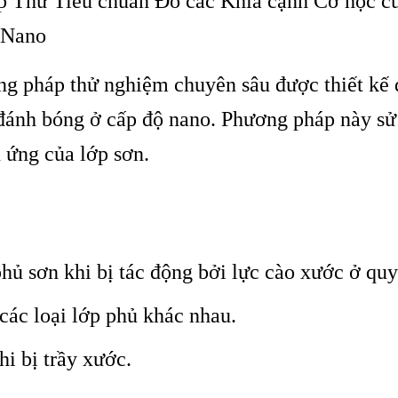
 Thử Tiêu chuẩn Đo các Khía cạnh Cơ học c
 Nano
g pháp thử nghiệm chuyên sâu được thiết kế để
đánh bóng ở cấp độ nano. Phương pháp này sử d
 ứng của lớp sơn.
phủ sơn khi bị tác động bởi lực cào xước ở qu
các loại lớp phủ khác nhau.
i bị trầy xước.