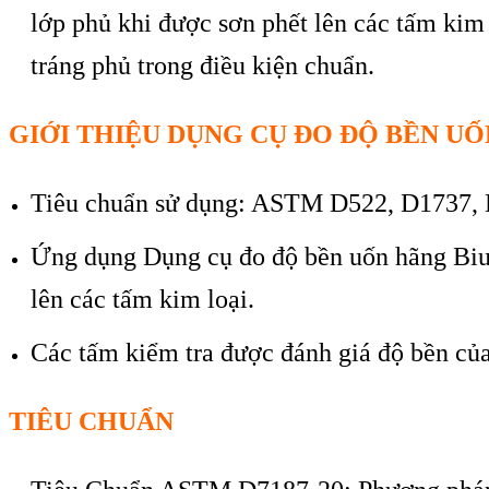
lớp phủ khi được sơn phết l
ên các t
ấm kim 
tr
áng ph
ủ trong điều kiện chuẩn.
GIỚI THIỆU DỤNG CỤ ĐO ĐỘ BỀN UỐ
Tiêu chu
ẩn sử dụng: ASTM D522, D1737, 
Ứng dụng Dụng cụ đo độ bền uốn h
ãng Bi
l
ên các t
ấm kim loại.
C
ác t
ấm kiểm tra được đ
ánh giá đ
ộ bền của
TIÊU CHUẨN