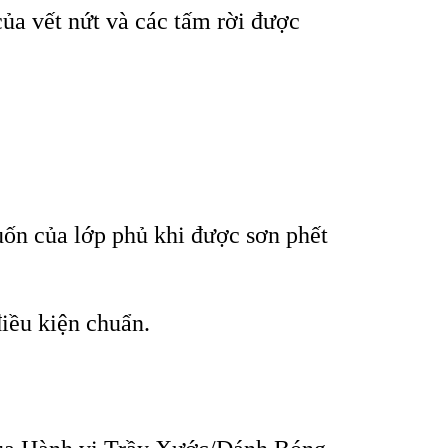
của vết nứt v
à các t
ấm rời được
uốn của lớp phủ khi được sơn phết
điều kiện chuẩn.