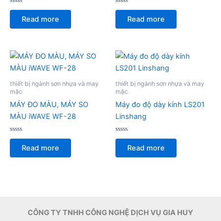
Rated
Rated
0
0
Read more
Read more
out
out
of
of
5
5
thiết bị ngành sơn nhựa và may
thiết bị ngành sơn nhựa và may
mặc
mặc
MÁY ĐO MÀU, MÁY SO
Máy đo độ dày kính LS201
MÀU iWAVE WF-28
Linshang
Rated
Rated
0
0
Read more
Read more
out
out
of
of
5
5
CÔNG TY TNHH CÔNG NGHỆ DỊCH VỤ GIA HUY