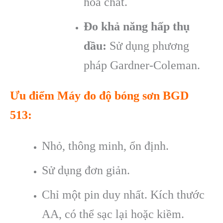
hóa chất.
Đo khả năng hấp thụ
dầu:
Sử dụng phương
pháp Gardner-Coleman.
Ưu điểm
Máy đo độ bóng
sơn BGD
513
:
Nhỏ, th
ông minh,
ổn định.
Sử dụng đơn giản.
Chỉ một pin duy nhất. K
ích thư
ớc
AA, c
ó th
ể sạc lại hoặc kiềm.