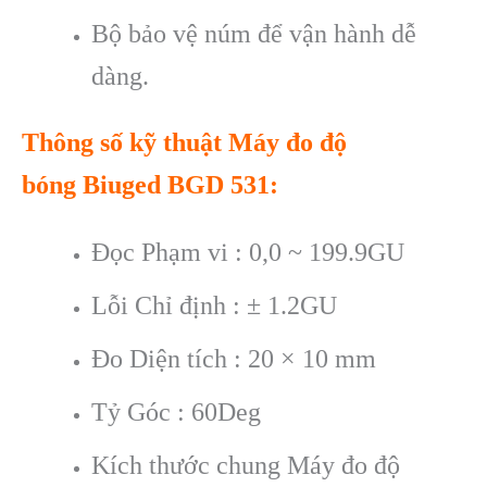
Bộ bảo vệ n
úm đ
ể vận h
ành d
ễ
d
àng.
Thông s
ố kỹ thuật
Máy đo độ
bóng
Biuged BGD 531
:
Đọc Phạm vi : 0,0 ~ 199.9GU
Lỗi Chỉ định : ± 1.2GU
Đo Diện tích : 20 × 10 mm
Tỷ Góc : 60Deg
Kích thước chung Máy đo độ