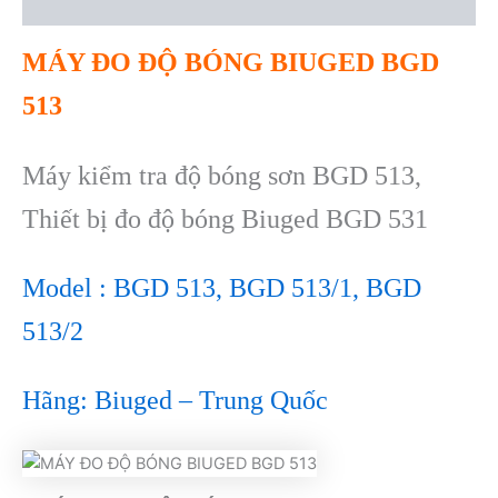
Reviews (0)
MÁY ĐO ĐỘ BÓNG BIUGED BGD
513
Máy kiểm tra độ bóng sơn BGD 513,
Thiết bị đo độ bóng Biuged BGD 531
Model :
BGD 513, BGD 513/1, BGD
513/2
H
ãng: Biuged – Trung Qu
ốc