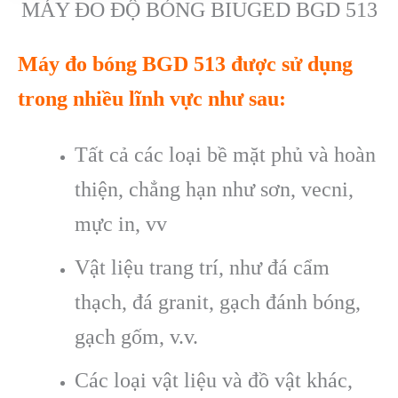
MÁY ĐO ĐỘ BÓNG BIUGED BGD 513
M
áy đo
b
óng BGD 513 đư
ợc sử dụng
trong nhiều lĩnh vực như sau:
Tất cả c
ác lo
ại bề mặt phủ v
à hoàn
thi
ện, chẳng hạn như sơn, vecni,
mực in, vv
Vật liệu trang tr
í, như đá c
ẩm
thạch, đ
á granit, g
ạch đ
ánh bóng,
g
ạch gốm, v.v.
C
ác lo
ại vật liệu v
à đ
ồ vật kh
ác,