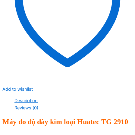
Add to wishlist
Description
Reviews (0)
M
áy đo đ
ộ d
ày kim lo
ại Huatec TG 2910