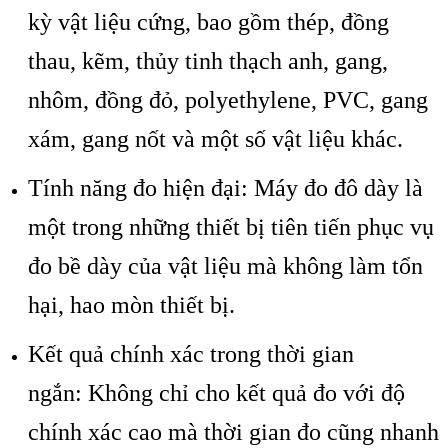
kỳ vật liệu cứng, bao gồm th
ép, đ
ồng
thau, kẽm, thủy tinh thạch anh, gang,
nh
ôm, đ
ồng đỏ, polyethylene, PVC, gang
x
ám, gang n
ốt v
à m
ột số vật liệu kh
ác.
Tính năng đo hi
ện đại
:
M
áy đo đô dày là
m
ột trong những thiết bị ti
ên ti
ến phục vụ
đo bề d
ày c
ủa vật liệu m
à không làm t
ổn
hại, hao m
òn thi
ết bị.
Kết quả ch
ính xác trong th
ời gian
ngắn
:
Kh
ông ch
ỉ cho kết quả đo với độ
ch
ính xác cao mà th
ời gian đo cũng nhanh