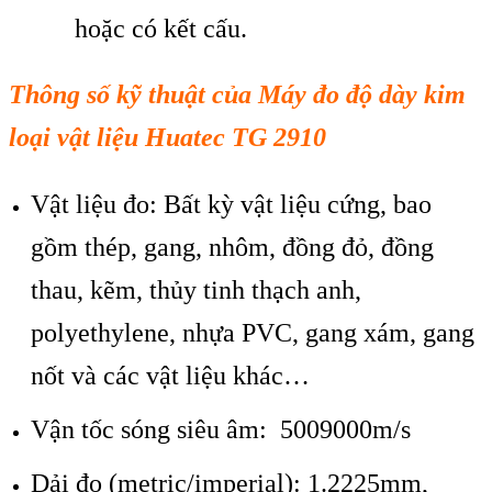
hoặc có kết cấu.
Thông s
ố kỹ thuật của M
áy đo đ
ộ d
ày kim
lo
ại vật liệu Huatec TG 2910
Vật liệu đo: Bất kỳ vật liệu cứng, bao
gồm thép, gang, nhôm, đồng đỏ, đồng
thau, kẽm, thủy tinh thạch anh,
polyethylene, nhựa PVC, gang xám, gang
nốt và các vật liệu khác…
Vận tốc sóng siêu âm: 5009000m/s
Dải đo (metric/imperial): 1.2225mm,