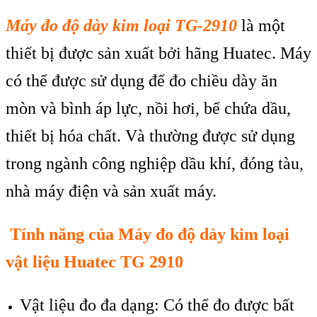
M
áy đo đ
ộ d
ày kim lo
ại TG-2910
l
à m
ột
thiết bị được sản xuất bởi h
ãng Huatec. Máy
có th
ể được sử dụng để đo chiều d
ày ăn
mòn và bình áp l
ực, nồi hơi, bể chứa dầu,
thiết bị h
óa ch
ất. V
à thư
ờng được sử dụng
trong ng
ành công nghi
ệp dầu kh
í, đóng tàu,
nhà máy đi
ện v
à s
ản xuất m
áy.
Tính năng c
ủa M
áy đo đ
ộ d
ày kim lo
ại
vật liệu Huatec TG 2910
Vật liệu đo đa dạng
:
C
ó th
ể đo được bất