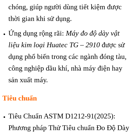
ch
óng, giúp ngư
ời d
ùng ti
ết kiệm được
thời gian khi sử dụng.
Ứng dụng rộng r
ãi:
Máy đo đ
ộ d
ày v
ật
liệu kim loại Huatec TG – 2910
được sử
dụng phổ biến trong c
ác ngành đóng tàu,
công nghi
ệp dầu kh
í, nhà máy đi
ện hay
sản xuất m
áy.
Tiêu chuẩn
Tiêu Chuẩn ASTM D1212-91(2025):
Phương pháp Thử Tiêu chuẩn Đo Độ Dày