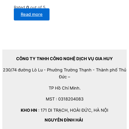
Rated
0
out of 5
Read more
CÔNG TY TNHH CÔNG NGHỆ DỊCH VỤ GIA HUY
230/74 đường Lò Lu - Phường Trường Thạnh - Thành phố Thủ
Đức –
TP Hồ Chí Minh.
MST : 0318204083
KHO HN
: 171 DI TRẠCH, HOÀI ĐỨC, HÀ NỘI
NGUYỄN ĐÌNH HẢI