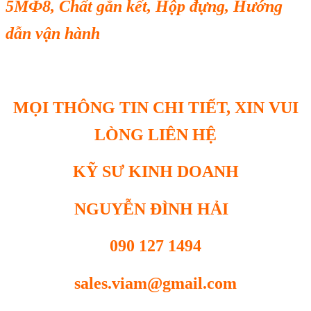
5MФ8, Chất gắn kết, Hộp đựng, Hướng
dẫn vận hành
MỌI THÔNG TIN CHI TIẾT, XIN VUI
LÒNG LIÊN HỆ
KỸ SƯ KINH DOANH
NGUYỄN ĐÌNH HẢI
090 127 1494
sales.viam@gmail.com