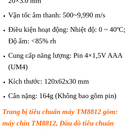
20×3.0 mm
Vận tốc âm thanh: 500~9,990 m/s
Điều kiện hoạt động: Nhiệt độ: 0 ~ 40ºC;
Độ ẩm: <85% rh
Cung cấp năng lượng: Pin 4×1,5V AAA
(UM4)
Kích thước: 120x62x30 mm
Cân nặng: 164g (Không bao gồm pin)
Trang bị tiêu chuẩn máy TM8812 gồm:
máy chín TM8812, Đầu dò tiêu chuẩn