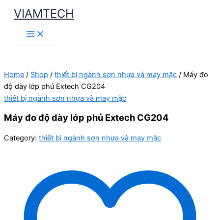
Skip
VIAMTECH
to
Main
content
Menu
Home
/
Shop
/
thiết bị ngành sơn nhựa và may mặc
/ Máy đo
độ dày lớp phủ Extech CG204
thiết bị ngành sơn nhựa và may mặc
Máy đo độ dày lớp phủ Extech CG204
Category:
thiết bị ngành sơn nhựa và may mặc