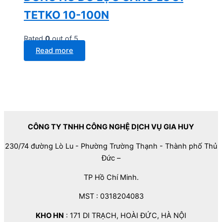
TETKO 10-100N
Rated
0
out of 5
Read more
CÔNG TY TNHH CÔNG NGHỆ DỊCH VỤ GIA HUY
230/74 đường Lò Lu - Phường Trường Thạnh - Thành phố Thủ
Đức –
TP Hồ Chí Minh.
MST : 0318204083
KHO HN
: 171 DI TRẠCH, HOÀI ĐỨC, HÀ NỘI