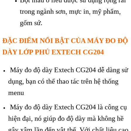
trong ngành sơn, mực in, mỹ phẩm,
gốm sứ.
ĐẶC ĐIỂM NỔI BẬT CỦA M
ÁY ĐO Đ
Ộ
D
ÀY L
ỚP PHỦ EXTECH CG204
Máy đo độ dày Extech CG204 dễ dàng sử
dụng, bạn có thể thao tác trên hệ thống
menu
Máy đo độ dày Extech CG204 là công cụ
hiện đại, nó giúp đo độ dày mà không hề
gây xâm lần đến vật thể. Với chất liệu cao