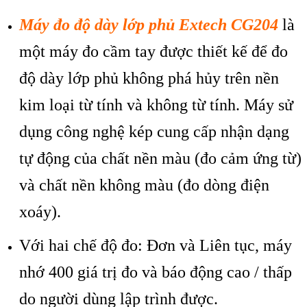
M
áy đo đ
ộ d
ày l
ớp phủ Extech CG204
l
à
m
ột m
áy đo c
ầm tay được thiết kế để đo
độ d
ày l
ớp phủ kh
ông phá h
ủy tr
ên n
ền
kim loại từ t
ính và không t
ừ t
ính. Máy s
ử
dụng c
ông ngh
ệ k
ép cung c
ấp nhận dạng
tự động của chất nền m
àu (đo c
ảm ứng từ)
v
à ch
ất nền kh
ông màu (đo dòng đi
ện
xo
áy).
V
ới hai chế độ đo: Đơn v
à Liên t
ục, m
áy
nh
ớ 400 gi
á tr
ị đo v
à báo đ
ộng cao / thấp
do người d
ùng l
ập tr
ình đư
ợc.