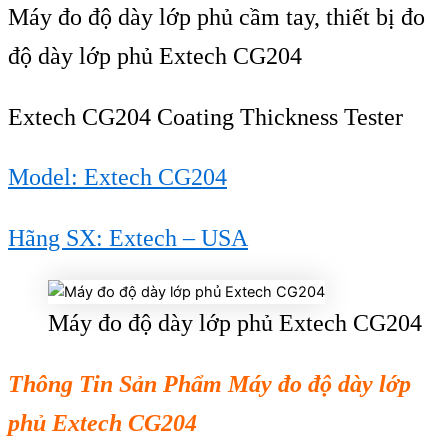
Máy đo độ dày lớp phủ cầm tay, thiết bị đo
độ dày lớp phủ Extech CG204
Extech CG204 Coating Thickness Tester
Model: Extech CG204
Hãng SX: Extech – USA
Máy đo độ dày lớp phủ Extech CG204
Th
ông Tin S
ản Phẩm
M
áy đo đ
ộ d
ày l
ớp
phủ Extech CG204