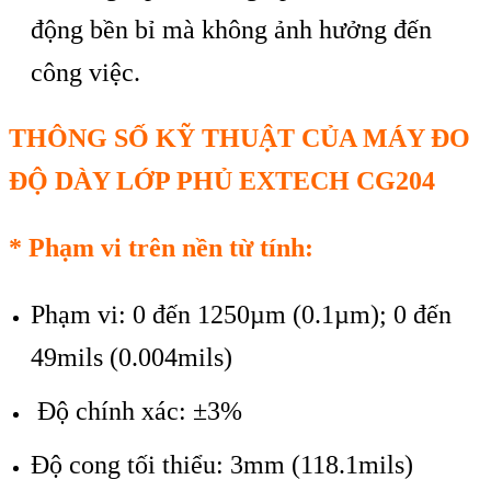
động bền bỉ mà không ảnh hưởng đến
công việc.
TH
ÔNG S
Ố KỸ THUẬT CỦA M
ÁY ĐO
Đ
Ộ D
ÀY L
ỚP PHỦ EXTECH CG204
*
Phạm vi tr
ên n
ền từ t
ính:
Phạm vi: 0 đến 1250µm (0.1µm); 0 đến
49mils (0.004mils)
Độ chính xác: ±3%
Độ cong tối thiểu: 3mm (118.1mils)