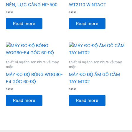
NÉN, LỰC CĂNG HP-500
WT2110 WINTACT
Rated
Rated
0
0
Read more
Read more
out
out
of
of
5
5
thiết bị ngành sơn nhựa và may
thiết bị ngành sơn nhựa và may
mặc
mặc
MÁY ĐO ĐỘ BÓNG WGG60-
MÁY ĐO ĐỘ ẨM GỖ CẦM
E4 GÓC 60 ĐỘ
TAY MT02
Rated
Rated
0
0
Read more
Read more
out
out
of
of
5
5