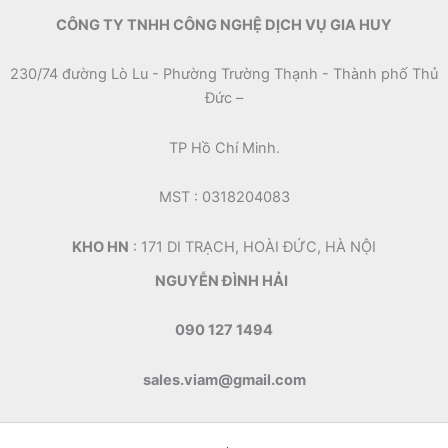
CÔNG TY TNHH CÔNG NGHỆ DỊCH VỤ GIA HUY
230/74 đường Lò Lu - Phường Trường Thạnh - Thành phố Thủ
Đức –
TP Hồ Chí Minh.
MST : 0318204083
KHO HN
: 171 DI TRẠCH, HOÀI ĐỨC, HÀ NỘI
NGUYỄN ĐÌNH HẢI
090 127 1494
sales.viam@gmail.com