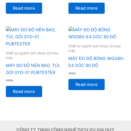
Rated
Rated
0
0
Read more
Read more
out
out
of
of
5
5
thiết bị ngành sơn nhựa và may
mặc
thiết bị ngành sơn nhựa và may
mặc
MÁY ĐO ĐỘ BÓNG WGG60-
MÁY ĐO ĐỘ NÉN BAO, TÚI,
E4 GÓC 60 ĐỘ
GÓI SYD-01 PUBTESTER
Rated
0
Read more
Rated
out
0
of
Read more
out
5
of
5
CÔNG TY TNHH CÔNG NGHỆ DỊCH VỤ GIA HUY