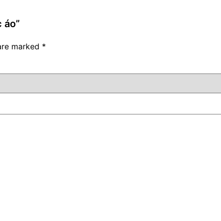
c áo”
 are marked
*