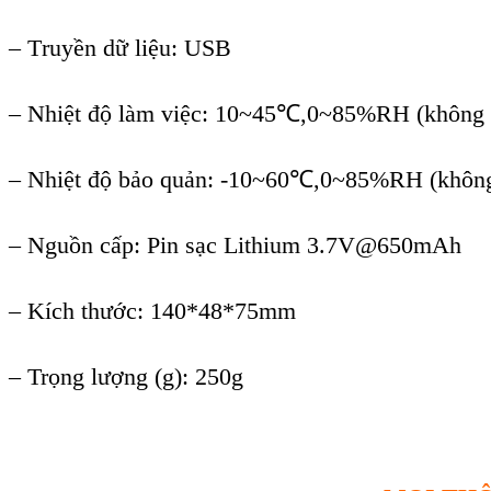
– T
ruyền dữ liệu
: USB
–
Nhiệt độ làm việc
: 10~45℃
,0~85%RH (không 
– Nhi
ệ
t đ
ộ
b
ả
o qu
ả
n: -10~60℃
,0~85%RH (không
– Ngu
ồn cấp
: Pin s
ạc Lithium 3.7V@650mAh
–
Kích thước
: 140*48*75mm
–
Trọng lượng (g)
: 250g