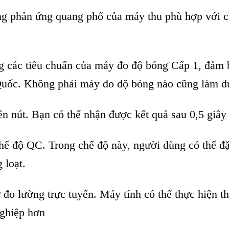
ng phản ứng quang phổ của m
áy thu phù h
ợp với 
g c
ác tiêu chu
ẩn của m
áy đo đ
ộ b
óng C
ấp 1, đảm 
Quốc. Kh
ông ph
ải m
áy đo đ
ộ b
óng nào cũng làm đ
ên nút. B
ạn c
ó th
ể nhận được kết quả sau 0,5 gi
ây
chế độ QC. Trong chế độ n
ày, ngư
ời d
ùng có th
ể đặ
g lo
ạt.
ợ đo lường trực tuyến. M
áy tính có th
ể thực hiện t
ghi
ệp hơn