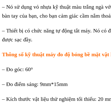
–
N
ó s
ử dụng vỏ nhựa kỹ thuật m
àu tr
ắng ng
à v
ớ
bàn tay c
ủa bạn, cho bạn cảm gi
ác c
ầm nắm thoả
– Thi
ết bị c
ó ch
ức năng tự động tắt m
áy. Nó có đ
được sạc đầy.
Th
ông s
ố kỹ thuật
m
áy đo đ
ộ b
óng bề mặt vật
– Đo góc: 60°
– Đo đi
ể
m sáng: 9mm*15mm
–
Kích thước vật liệu thử nghiệm tối thiểu
: 20 m