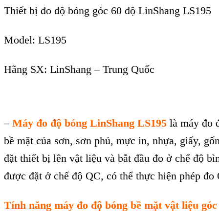
Thiết bị đo độ bóng góc 60 độ LinShang LS195
Model: LS195
Hãng SX: LinShang – Trung Quốc
–
Máy đo đ
ộ b
óng LinShang LS195
là máy đo 
b
ề mặt của sơn, sơn phủ, mực in, nhựa, giấy, gố
đặt thiết bị l
ên v
ật liệu v
à b
ắt đầu đo ở chế độ b
ì
được đặt ở chế độ QC, c
ó th
ể thực hiện ph
ép đo
T
ính năng máy đo đ
ộ b
óng bề mặt vật liệu gó