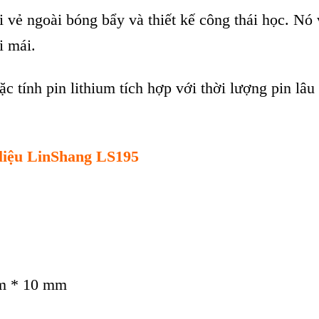
i vẻ ngo
ài bóng b
ẩy v
à thi
ết kế c
ông thái h
ọc. N
ó 
i m
ái.
ặc t
ính pin lithium tích h
ợp với thời lượng pin l
âu 
 liệu LinShang LS195
m * 10 mm