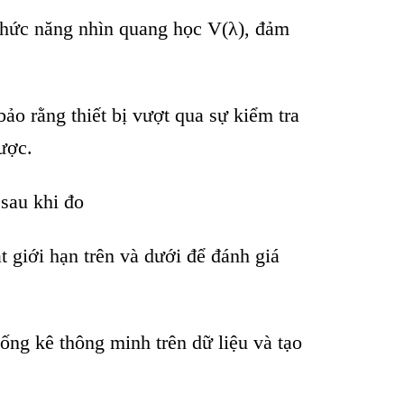
chức năng nh
ìn quang h
ọc V(
λ), đ
ảm
bảo rằng thiết bị vượt qua sự kiểm tra
ư
ợc.
 sau khi đo
t giới hạn tr
ên và dư
ới để đ
ánh giá
hống k
ê thông minh trên d
ữ liệu v
à t
ạo