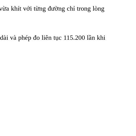
v
ừa kh
ít v
ới từng đường chỉ trong l
òng
dài và phép đo liên t
ục 115.200 lần khi