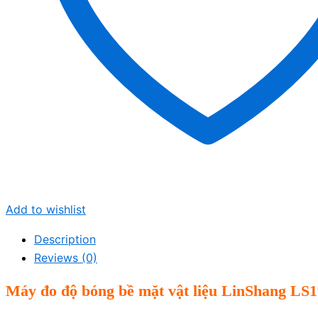
Add to wishlist
Description
Reviews (0)
M
áy đo đ
ộ b
óng bề mặt vật liệu LinShang LS