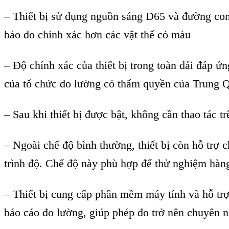
– Thi
ết bị sử dụng nguồn s
áng D65 và đư
ờng co
bảo đo ch
ính xác hơn các v
ật thể c
ó màu
– Đ
ộ ch
ính xác c
ủa thiết bị trong to
àn d
ải đ
áp
ứn
của tổ chức đo lường c
ó th
ẩm quyền của Trung 
–
Sau khi thiết bị được bật, kh
ông c
ần thao t
ác tr
– Ngoài ch
ế độ b
ình thư
ờng, thiết bị c
òn h
ỗ trợ 
trình đ
ộ. Chế độ n
ày phù h
ợp để thử nghiệm h
àn
–
Thiết bị cung cấp phần mềm m
áy tính và h
ỗ tr
b
áo cáo đo lư
ờng, gi
úp phép đo tr
ở n
ên chuyên n