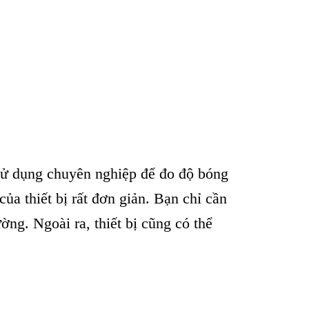
sử dụng chuy
ên nghi
ệp để đo độ b
óng
của thiết bị rất đơn giản. Bạn chỉ cần
ư
ờng. Ngo
ài ra, thi
ết bị cũng c
ó th
ể