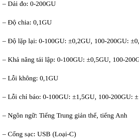
– D
ả
i đo: 0-200GU
– Đ
ộ
chia: 0,1GU
– Đ
ộ
l
ặ
p l
ạ
i: 0-100GU: ±0,2GU, 100-200GU: ±0
– Kh
ả
năng tái l
ậ
p: 0-100GU: ±0,5GU, 100-200
– L
ỗi không
: 0,1GU
– L
ỗi chỉ báo
: 0-100GU: ±1,5GU, 100-200GU: 
– Ngôn ng
ữ
: Ti
ếng Trung giản thể, tiếng Anh
–
Cổng sạc
: USB (Lo
ại-C)