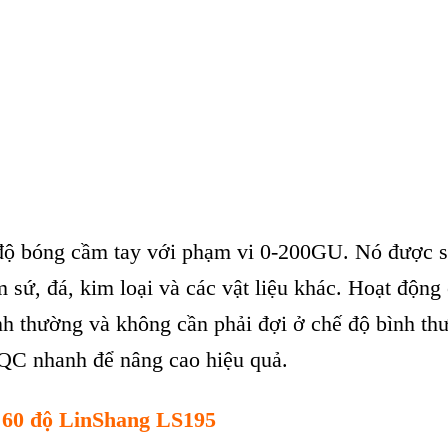
đ
ộ b
óng c
ầm tay với phạm vi 0-200GU. N
ó đư
ợc 
m sứ, đ
á, kim lo
ại v
à các v
ật liệu kh
ác. Ho
ạt động 
nh thư
ờng v
à không c
ần phải đợi ở chế độ b
ình th
 QC nhanh đ
ể n
âng cao hi
ệu quả.
c 60 độ LinShang LS195