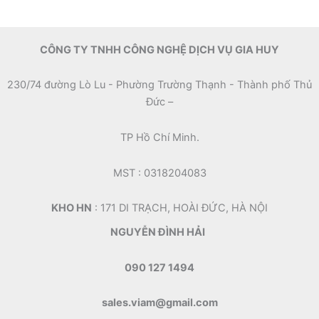
CÔNG TY TNHH CÔNG NGHỆ DỊCH VỤ GIA HUY
230/74 đường Lò Lu - Phường Trường Thạnh - Thành phố Thủ
Đức –
TP Hồ Chí Minh.
MST : 0318204083
KHO HN
: 171 DI TRẠCH, HOÀI ĐỨC, HÀ NỘI
NGUYỄN ĐÌNH HẢI
090 127 1494
sales.viam@gmail.com