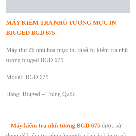
Reviews (0)
MÁY KIỂM TRA NHŨ TƯƠNG MỰC IN
BIUGED BGD 675
Máy thử độ nhũ hoá mực in, thiết bị kiểm tra nhũ
tương biuged BGD 675
Model: BGD 675
H
ãng: Biuged – Trung Qu
ốc
–
Máy kiểm tra nhũ tương BGD 675
được sử
dụng để kiểm tra nhu cầu nước của các bản in và