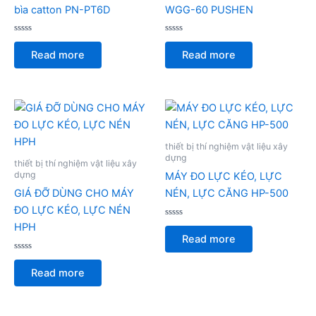
bìa catton PN-PT6D
WGG-60 PUSHEN
Rated
Rated
0
0
Read more
Read more
out
out
of
of
5
5
thiết bị thí nghiệm vật liệu xây
dựng
thiết bị thí nghiệm vật liệu xây
dựng
MÁY ĐO LỰC KÉO, LỰC
GIÁ ĐỠ DÙNG CHO MÁY
NÉN, LỰC CĂNG HP-500
ĐO LỰC KÉO, LỰC NÉN
Rated
HPH
0
Read more
out
of
Rated
5
0
Read more
out
of
5