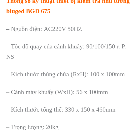
Thông số kỹ thuật thiết bị kiểm tra nhũ tương
biuged BGD 675
– Nguồn điện
:
AC220V 50HZ
– Tốc độ quay của cánh khuấy: 90/100/150 r. P.
NS
– Kích thước thùng chứa
(RxH):
100 x 100mm
– Cánh máy khuấy (
W
xH):
56 x 100mm
– Kích thước tổng thể
:
330 x 150 x 460mm
– Trọng lượng: 20kg