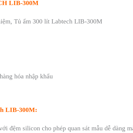
CH LIB-300M
ghiệm, Tủ ấm 300 lít Labtech LIB-300M
 h
àng hóa nh
ập khẩu
ech LIB-300M
:
với đệm silicon cho ph
ép quan sát m
ẫu dễ d
àng m