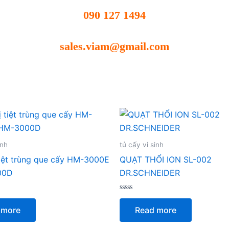
090 127 1494
sales.viam@gmail.com
inh
tủ cấy vi sinh
 tiệt trùng que cấy HM-3000E
QUẠT THỔI ION SL-002
00D
DR.SCHNEIDER
Rated
0
 more
Read more
out
of
5