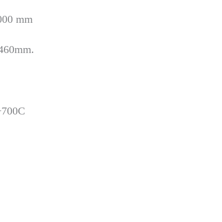
1000 mm
1460mm.
+700C