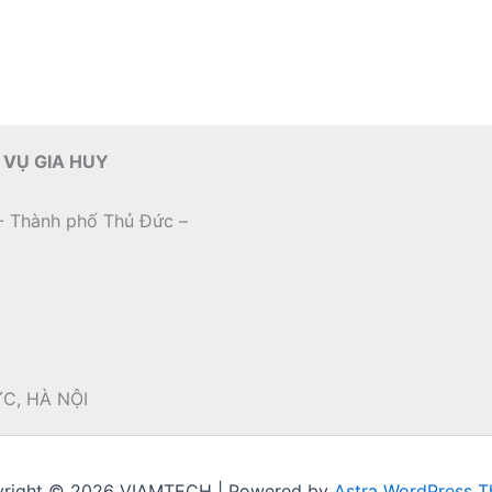
 VỤ GIA HUY
- Thành phố Thủ Đức –
ỨC, HÀ NỘI
right © 2026 VIAMTECH | Powered by
Astra WordPress 