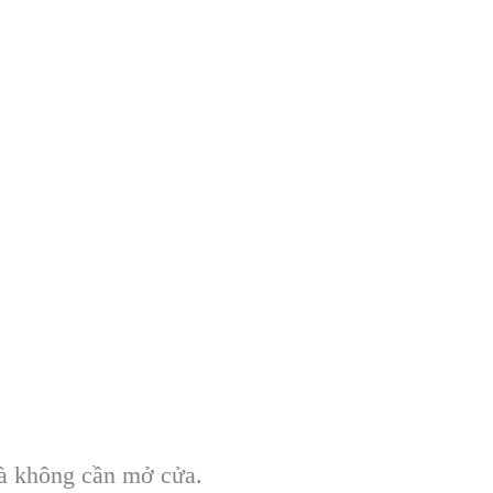
à không c
ần mở cửa.