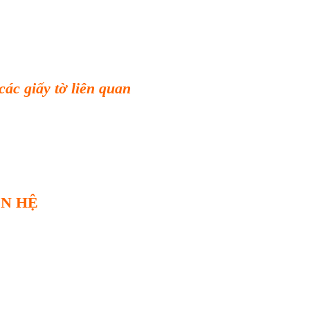
các gi
ấy tờ li
ên quan
ÊN HỆ