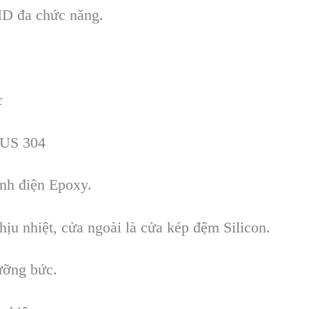
ID đa ch
ức năng.
c
SUS 304
ĩnh điện Epoxy.
ch
ịu nhiệt, cửa ngo
ài là c
ửa k
ép đ
ệm Silicon.
ưỡng bức.