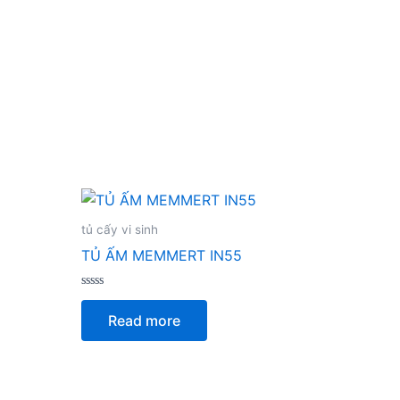
tủ cấy vi sinh
TỦ ẤM MEMMERT IN55
Rated
0
Read more
out
of
5