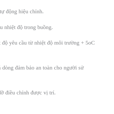
t
ự động hiệu chỉnh.
u nhiệt độ trong buồng.
t độ y
êu c
ầu từ nhiệt độ m
ôi trư
ờng + 5oC
á dòng đ
ảm bảo an to
àn cho ngư
ời sử
đ
ỡ điều chỉnh được vị tr
í.