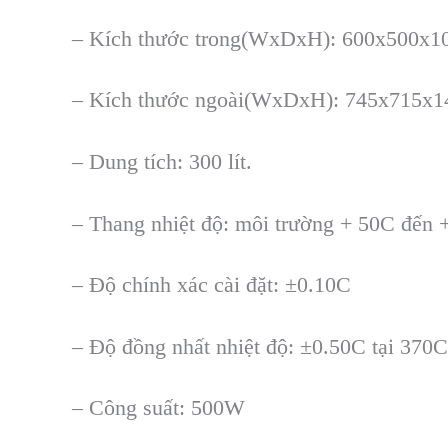
–
K
ích thư
ớc trong(WxDxH): 600x500x
–
K
ích thư
ớc ngo
ài(WxDxH): 745x715x
– Dung tích: 300 lít.
– Thang nhi
ệt độ: m
ôi trư
ờng + 50C đến 
–
Độ ch
ính xác cài đ
ặt:
±0.10C
– Đ
ộ đồng nhất nhiệt độ:
±0.50C t
ại 370C
–
C
ông su
ất: 500W