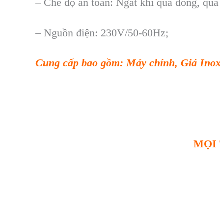
–
Chế độ an to
àn: Ng
ắt khi qu
á dòng, quá
–
Nguồn điện: 230V/50-60Hz;
Cung cấp bao gồm:
M
áy chính, Giá Inox
MỌI 