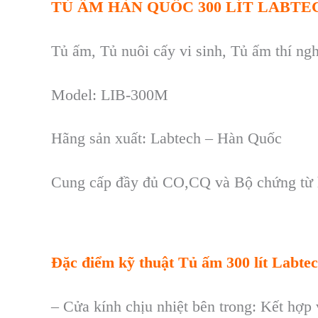
TỦ ẤM
HÀN QUỐC
300 L
ÍT LABTE
Tủ ấm, Tủ nuôi cấy vi sinh, Tủ ấm thí n
Model: LIB-300M
H
ãng s
ản xuất: Labtech – H
àn Qu
ốc
Cung cấp đầy đủ CO,CQ v
à B
ộ chứng từ
Đặc điểm kỹ thuật
Tủ ấm 300 lít Labt
–
Cửa k
ính ch
ịu nhiệt b
ên trong: K
ết hợp 