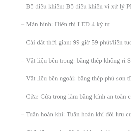
–
Bộ điều khiển: Bộ điều khiển vi xử l
ý P
–
M
àn hình: Hi
ển thị LED 4 k
ý t
ự
–
C
ài đ
ặt thời gian: 99 giờ 59 ph
út/liên t
ụ
–
Vật liệu b
ên trong: b
ằng th
ép không r
ỉ 
–
Vật liệu b
ên ngoài: b
ằng th
ép ph
ủ sơn t
–
Cửa: Cửa trong l
àm b
ằng k
ính an toàn 
–
Tuần ho
àn khí: Tu
ần ho
àn khí đ
ối lưu c