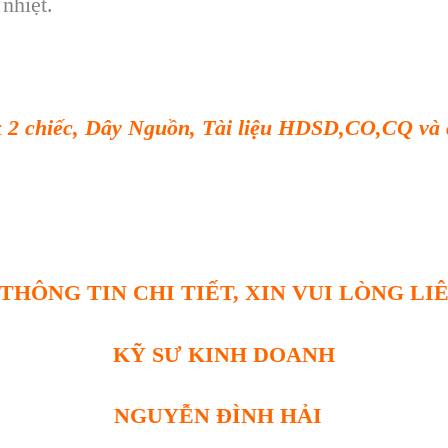
 nhi
ệt.
 2 chi
ếc
,
D
ây Ngu
ồn
,
T
ài li
ệu HDSD,CO,CQ v
à 
THÔNG TIN CHI TIẾT, XIN VUI LÒNG LI
KỸ SƯ KINH DOANH
NGUYỄN ĐÌNH HẢI