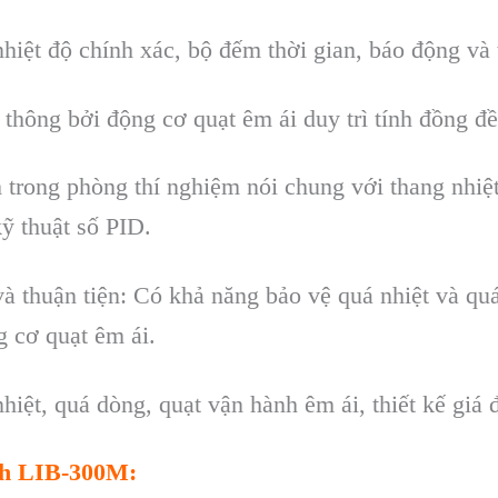
nhiệt độ ch
ính xác, b
ộ đếm thời gian, b
áo đ
ộng v
à 
 thông b
ởi động cơ quạt
êm ái duy trì tính đ
ồng đề
m trong ph
òng thí nghi
ệm n
ói chung v
ới thang nhiệ
k
ỹ thuật số PID.
và thu
ận tiện: C
ó kh
ả năng bảo vệ qu
á nhi
ệt v
à qu
ng cơ quạt
êm ái.
nhi
ệt, qu
á dòng, qu
ạt vận h
ành êm ái, thi
ết kế gi
á 
ech LIB-300M
: