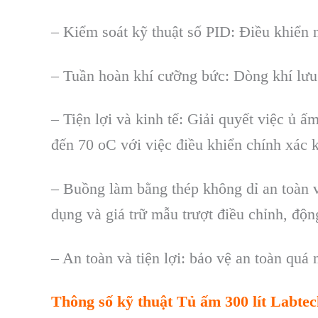
–
Kiểm so
át k
ỹ thuật số PID: Điều khiển 
–
Tuần ho
àn khí cư
ỡng bức: D
òng khí lưu
–
Tiện lợi v
à kinh t
ế: Giải quyết việc ủ ấ
đến 70 oC với việc điều khiển ch
ính xác 
–
Buồng l
àm b
ằng th
ép không d
ỉ an to
àn 
dụng v
à giá tr
ữ mẫu trượt điều chỉnh, độ
– An toàn và ti
ện lợi: bảo vệ an to
àn quá 
Thông s
ố kỹ thuật
Tủ ấm 300 lít Labt