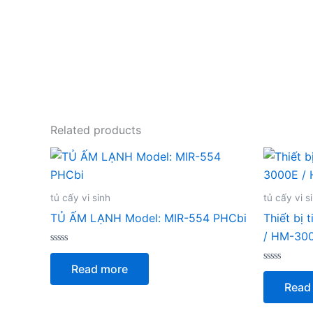
Related products
tủ cấy vi sinh
tủ cấy vi s
TỦ ẤM LẠNH Model: MIR-554 PHCbi
Thiết bị
/ HM-30
Rated
0
Read more
out
Rated
of
0
Read
5
out
of
5