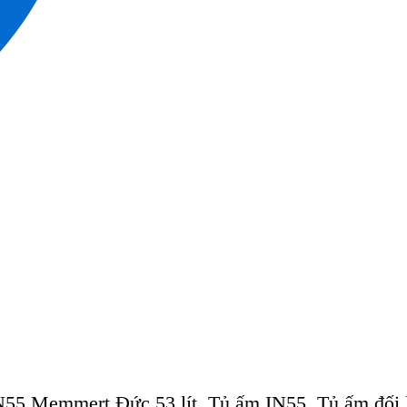
55 Memmert Đức 53 lít, Tủ ấm IN55, Tủ ấm đối