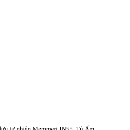
 lưu tự nhiên Memmert IN55, Tủ Ấm