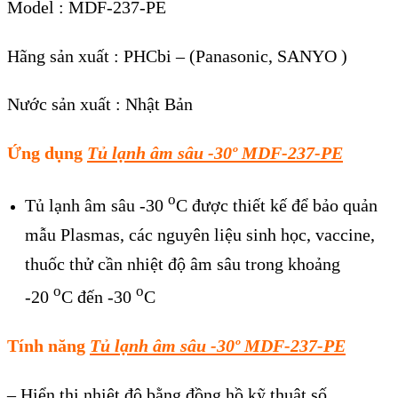
Model : MDF-237-PE
Hãng sản xuất : PHCbi – (Panasonic, SANYO )
Nước sản xuất : Nhật Bản
Ứng dụng
Tủ lạnh âm sâu -30º MDF-237-PE
o
Tủ lạnh âm sâu -30
C được thiết kế để bảo quản
mẫu Plasmas, các nguyên liệu sinh học, vaccine,
thuốc thử cần nhiệt độ âm sâu trong khoảng
o
o
-20
C đến -30
C
Tính năng
Tủ lạnh âm sâu -30º MDF-237-PE
– Hiển thị nhiệt độ bằng đồng hồ kỹ thuật số