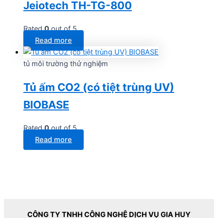
Jeiotech TH-TG-800
Rated
0
out of 5
Read more
tủ môi trường thử nghiệm
Tủ ấm CO2 (có tiệt trùng UV)
BIOBASE
Rated
0
out of 5
Read more
CÔNG TY TNHH CÔNG NGHỆ DỊCH VỤ GIA HUY