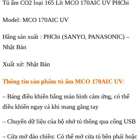
Tủ ấm CO2 loại 165 Lít MCO 170AIC UV PHCbi
Model:
MCO 170AIC UV
Hãng sản xuất : PHCbi (SANYO, PANASONIC) –
Nhật Bản
Xuất xứ: Nhật Bản
Thông tin s
ản phẩm tủ ấm MCO 17
0
AIC
UV
:
– Bảng điều khiển bằng màn hình cảm ứng, có thể
điều khiển ngay cả khi mang găng tay
– Chuyển dữ liệu của bộ nhớ tủ thông qua cổng USB
– Cửa mở đảo chiều: Có thể mở cửa tủ bên phải hoặc