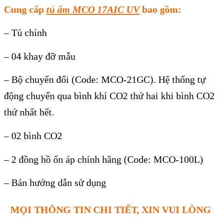
Cung cấp
tủ ấm MCO 17AIC
UV
bao gồm:
– Tủ ch
ính
– 04 khay đ
ỡ mẫu
– Bộ chuyển đổi (Code: MCO-21GC). Hệ thống tự
động chuyển qua b
ình khí CO2 th
ứ hai khi b
ình CO2
th
ứ nhất hết.
– 02 b
ình CO2
– 2 đ
ồng hồ ổn
áp chính hãng (Code: MCO-100L)
– B
ản hướng dẫn sử dụng
MỌI THÔNG TIN CHI TIẾT, XIN VUI LÒNG