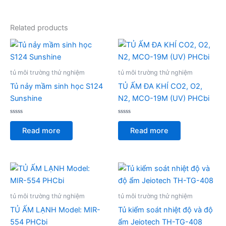
Related products
tủ môi trường thử nghiệm
tủ môi trường thử nghiệm
Tủ nảy mầm sinh học S124
TỦ ẤM ĐA KHÍ CO2, O2,
Sunshine
N2, MCO-19M (UV) PHCbi
Rated
Rated
0
0
Read more
Read more
out
out
of
of
5
5
tủ môi trường thử nghiệm
tủ môi trường thử nghiệm
TỦ ẤM LẠNH Model: MIR-
Tủ kiểm soát nhiệt độ và độ
554 PHCbi
ẩm Jeiotech TH-TG-408