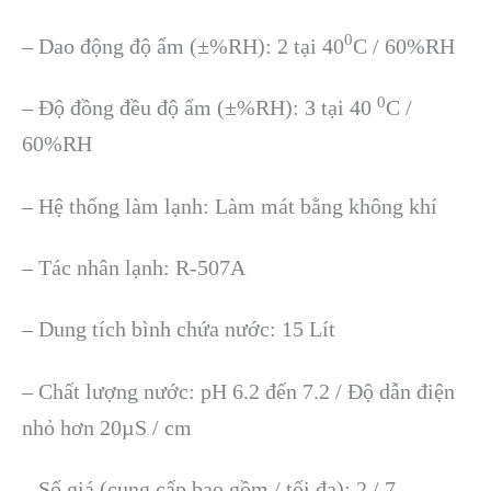
0
– Dao động độ ẩm (±%RH): 2 tại 40
C / 60%RH
0
– Độ đồng đều độ ẩm (±%RH): 3 tại 40
C /
60%RH
– Hệ thống làm lạnh: Làm mát bằng không khí
– Tác nhân lạnh: R-507A
– Dung tích bình chứa nước: 15 Lít
– Chất lượng nước: pH 6.2 đến 7.2 / Độ dẫn điện
nhỏ hơn 20µS / cm
– Số giá (cung cấp bao gồm / tối đa): 2 / 7