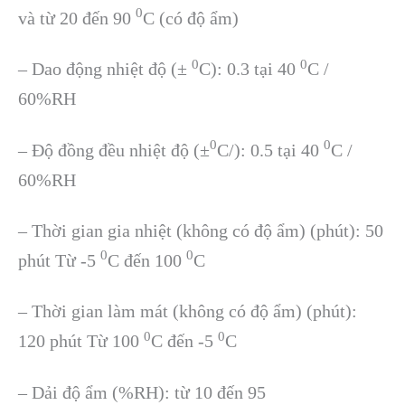
0
và từ 20 đến 90
C (có độ ẩm)
0
0
– Dao động nhiệt độ (±
C): 0.3 tại 40
C /
60%RH
0
0
– Độ đồng đều nhiệt độ (±
C/): 0.5 tại 40
C /
60%RH
– Thời gian gia nhiệt (không có độ ẩm) (phút): 50
0
0
phút Từ -5
C đến 100
C
– Thời gian làm mát (không có độ ẩm) (phút):
0
0
120 phút Từ 100
C đến -5
C
– Dải độ ẩm (%RH): từ 10 đến 95