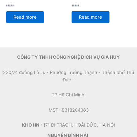
Rated
Rated
0
0
Read more
Read more
out
out
of
of
5
5
CÔNG TY TNHH CÔNG NGHỆ DỊCH VỤ GIA HUY
230/74 đường Lò Lu - Phường Trường Thạnh - Thành phố Thủ
Đức –
TP Hồ Chí Minh.
MST : 0318204083
KHO HN
: 171 DI TRẠCH, HOÀI ĐỨC, HÀ NỘI
NGUYỄN ĐÌNH HẢI