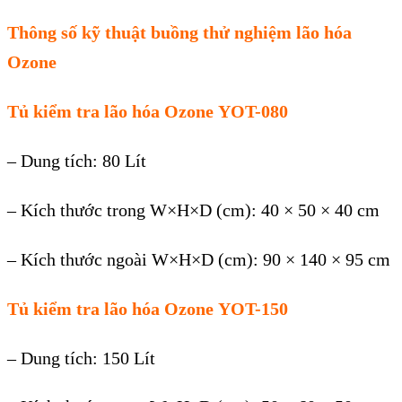
Thông s
ố
k
ỹ
thu
ậ
t bu
ồng thử nghiệm l
ão hóa
Ozone
Tủ kiểm tra lão hóa Ozone
YOT-080
– Dung tích: 80 Lít
– Kích thư
ớ
c trong W×H×D (cm): 40 × 50 × 40 cm
– Kích thư
ớ
c ngoài W×H×D (cm): 90 × 140 × 95 cm
Tủ kiểm tra lão hóa Ozone
YOT-150
– Dung tích: 150 Lít