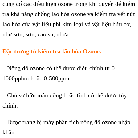
c
ủng cố c
ác đi
ều kiện ozone trong kh
í quy
ển để kiểm
tra khả năng chống l
ão hóa ozone và ki
ểm tra vết nứt
l
ão hóa c
ủa vật liệu phi kim loại v
à v
ật liệu hữu cơ,
như sơn, sơn, cao su, nhựa…
Đặc trưng
tủ kiểm tra lão hóa Ozone
:
–
Nồng độ ozone c
ó th
ể được điều chỉnh từ 0-
1000pphm hoặc 0-500ppm.
–
Chủ sở hữu mẫu động hoặc tĩnh c
ó th
ể được t
ùy
ch
ỉnh.
–
Được trang bị m
áy phân tích n
ồng độ ozone nhập
khẩu.