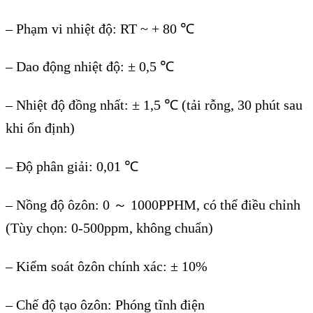
– Ph
ạm vi nhiệt độ: RT ~ + 80
℃
– Dao đ
ộng nhiệt độ:
± 0,5 ℃
– Nhi
ệt độ đồng nhất:
± 1,5 ℃ (t
ải rỗng, 30 ph
út sau
khi
ổn định)
–
Độ ph
ân gi
ải: 0,01
℃
– N
ồng độ
ôzôn: 0 ～ 1000PPHM, có th
ể điều chỉnh
(T
ùy ch
ọn: 0-500ppm, kh
ông chu
ẩn)
–
Kiểm so
át ôzôn chính xác: ± 10%
– Ch
ế độ tạo
ôzôn: Phóng tĩnh đi
ện