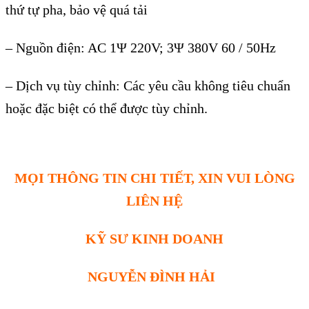
thứ tự pha, bảo vệ qu
á t
ải
–
Nguồn điện: AC 1
Ψ 220V; 3Ψ 380V 60 / 50Hz
–
D
ịch vụ t
ùy ch
ỉnh: C
ác yêu c
ầu kh
ông tiêu chu
ẩn
hoặc đặc biệt c
ó th
ể được t
ùy ch
ỉnh.
MỌI THÔNG TIN CHI TIẾT, XIN VUI LÒNG
LIÊN HỆ
KỸ SƯ KINH DOANH
NGUYỄN ĐÌNH HẢI