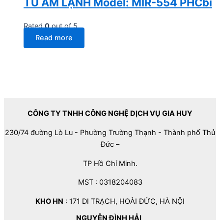
TỦ ẤM LẠNH Model: MIR-554 PHCbi
Rated
0
out of 5
Read more
CÔNG TY TNHH CÔNG NGHỆ DỊCH VỤ GIA HUY
230/74 đường Lò Lu - Phường Trường Thạnh - Thành phố Thủ
Đức –
TP Hồ Chí Minh.
MST : 0318204083
KHO HN
: 171 DI TRẠCH, HOÀI ĐỨC, HÀ NỘI
NGUYỄN ĐÌNH HẢI