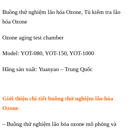
Bu
ồng thử nghiệm l
ão hóa Ozone, Tủ kiểm tra lão
hóa Ozone
Ozone aging test chamber
Model: YOT-080, YOT-150, YOT-1000
Hãng s
ản xuất: Yuanyao
–
Trung Quốc
Gi
ới thiệu chi tiết
b
u
ồng thử nghiệm l
ão hóa
Ozone
–
Buồng thử nghiệm l
ão hóa ozone mô ph
ỏng v
à