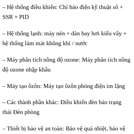
–
Hệ thống điều khiển: Chỉ b
áo đi
ện kỹ thuật số +
SSR + PID
–
Hệ thống lạnh: m
áy nén + dàn bay hơi ki
ểu v
ây +
h
ệ thống l
àm mát không khí / nư
ớc
–
M
áy phân tích n
ồng độ ozone: M
áy phân tích n
ồng
độ ozone nhập khẩu
–
M
áy t
ạo
ôzôn: Máy t
ạo
ôzôn phóng đi
ện im lặng
–
C
ác thành ph
ần kh
ác: Đi
ều khiển đ
èn báo tr
ạng
th
ái Đèn phòng
–
Thiết bị bảo vệ an to
àn: B
ảo vệ qu
á nhi
ệt, bảo vệ