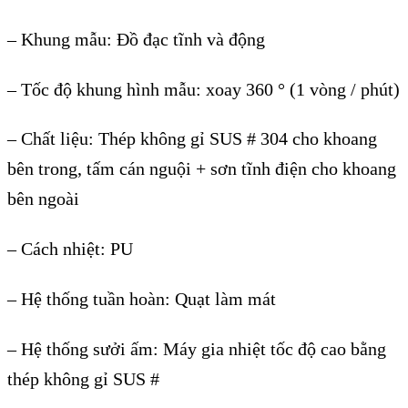
–
Khung mẫu: Đồ đạc tĩnh v
à đ
ộng
–
Tốc độ khung h
ình m
ẫu: xoay 360
° (1 vòng / phút)
– Ch
ất liệu: Th
ép không g
ỉ SUS # 304 cho khoang
b
ên trong, t
ấm c
án ngu
ội + sơn tĩnh điện cho khoang
b
ên ngoài
– Cách nhi
ệt: PU
–
Hệ thống tuần ho
àn: Qu
ạt l
àm mát
– H
ệ thống sưởi ấm: M
áy gia nhi
ệt tốc độ cao bằng
th
ép không g
ỉ SUS #