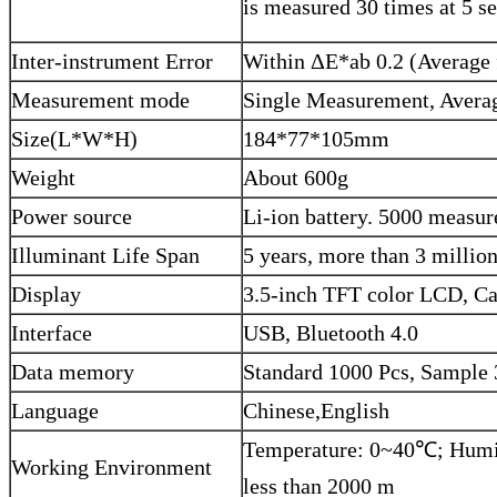
is measured 30 times at 5 se
Inter-instrument Error
Within ΔE*ab 0.2 (Average f
Measurement mode
Single Measurement, Avera
Size(L*W*H)
184*77*105mm
Weight
About 600g
Power source
Li-ion battery. 5000 measur
Illuminant Life Span
5 years, more than 3 milli
Display
3.5-inch TFT color LCD, Ca
Interface
USB, Bluetooth 4.0
Data memory
Standard 1000 Pcs, Sample
Language
Chinese,English
Temperature: 0~40℃; Humid
Working Environment
less than 2000 m