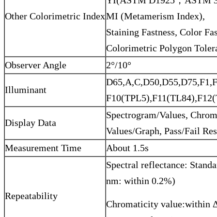
YI(ASTM D1925，ASTM 3
Other Colorimetric Index
MI (Metamerism Index),
Staining Fastness, Color Fa
Colorimetric Polygon Toler
Observer Angle
2°/10°
D65,A,C,D50,D55,D75,F1
Illuminant
F10(TPL5),F11(TL84),F12
Spectrogram/Values, Chroma
Display Data
Values/Graph, Pass/Fail Res
Measurement Time
About 1.5s
Spectral reflectance: Stand
nm: within 0.2%)
Repeatability
Chromaticity value:within Δ