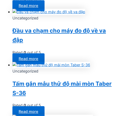
Read more
Uncategorized
Đầu va chạm cho máy đo độ về va
đập
Rated
0
out of 5
Read more
Uncategorized
Tấm gắn mẫu thử độ mài mòn Taber
S-36
Rated
0
out of 5
Read more