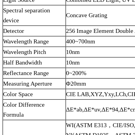
Spectral separation
Concave Grating
device
Detector
256 Image Element Double
Wavelength Range
400~700nm
Wavelength Pitch
10nm
Half Bandwidth
10nm
Reflectance Range
0~200%
Measuring Aperture
Φ20mm
Color Space
CIE LAB,XYZ,Yxy,LCh,C
Color Difference
ΔE*ab,ΔE*uv,ΔE*94,ΔE*c
Formula
WI(ASTM E313，CIE/ISO