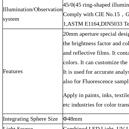
45/0(45 ring-shaped illumin
Illumination/Observation
Comply with CIE No.15，G
system
1,ASTM E1164,DIN5033 T
20mm aperture special design
the brightness factor and co
and reflective films. It co
colors. It can customize the
Features
It is used for accurate analy
also for Fluorescence samp
Apply in paints, inks, textil
etc industries for color tran
Integrating Sphere Size
Φ48mm
Light Source
Combined LED Light, UV L