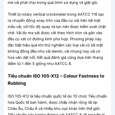
mà vải phải chịu trong quá trình sử dụng và giặt giũ.
Thiết bị rotary vertical crockmeter trong AATCC 116 tạo
ra chuyển động xoay tròn của đầu cọ xát trên bề mặt
mẫu vải, với tốc độ quay và lực nén được kiểm soát chặt
chẽ. Vải đo ma sát được cắt theo hình tròn và gắn vào
đầu cọ xát có đường kính phù hợp. Phương pháp này
đặc biệt hiệu quả khi thử nghiệm các loại vải có bề mặt
không đồng đều như vải denim, vải nhung hay vải có
hoa văn dệt nổi. Kết quả đánh giá cũng dựa trên thang
điểm từ 1 đến 5 giống như AATCC 8.
Tiêu chuẩn ISO 105-X12 – Colour Fastness to
Rubbing
ISO 105-X12 là tiêu chuẩn quốc tế do Tổ chức Tiêu chuẩn
hóa Quốc tế ban hành, được chấp nhận rộng rãi tại
Châu Âu, Châu Á và nhiều khu vực khác trên thế giới.
Tiêu chuẩn này tương đương với AATCC 8 về nguyên lý