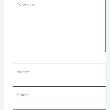
Type
here..
Name*
Email*