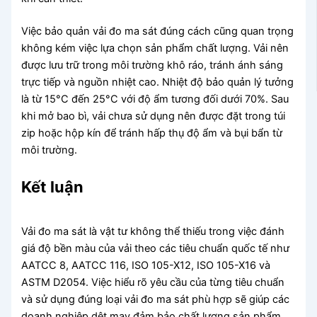
Việc bảo quản vải đo ma sát đúng cách cũng quan trọng
không kém việc lựa chọn sản phẩm chất lượng. Vải nên
được lưu trữ trong môi trường khô ráo, tránh ánh sáng
trực tiếp và nguồn nhiệt cao. Nhiệt độ bảo quản lý tưởng
là từ 15°C đến 25°C với độ ẩm tương đối dưới 70%. Sau
khi mở bao bì, vải chưa sử dụng nên được đặt trong túi
zip hoặc hộp kín để tránh hấp thụ độ ẩm và bụi bẩn từ
môi trường.
Kết luận
Vải đo ma sát là vật tư không thể thiếu trong việc đánh
giá độ bền màu của vải theo các tiêu chuẩn quốc tế như
AATCC 8, AATCC 116, ISO 105-X12, ISO 105-X16 và
ASTM D2054. Việc hiểu rõ yêu cầu của từng tiêu chuẩn
và sử dụng đúng loại vải đo ma sát phù hợp sẽ giúp các
doanh nghiệp dệt may đảm bảo chất lượng sản phẩm,