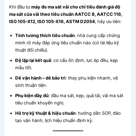
Khi đầu tư
máy đo ma sát vải cho chỉ tiêu đánh giá độ
ma sát của vải theo tiêu chuẩn AATCC 8, AATCC 116,
ISO 105-X12, ISO 105-X16, ASTM D2054
, hãy ưu tiên:
Tính tương thích tiêu chuẩn
: nhà cung cấp chứng
minh rõ máy đáp ứng tiêu chuẩn nào (có tài liệu kỹ
thuật đối chiếu).
Độ lặp lại kết quả
: cơ cấu ổn định, lực ép đều, kẹp
mẫu tốt.
Dễ vận hành – dễ bảo trì
: thay phụ kiện nhanh, vệ
sinh thuận tiện.
Phụ kiện đầy đủ
: đầu ma sát, kẹp, quả tải, vải ma sát
tiêu chuẩn khuyến nghị.
Hỗ trợ kỹ thuật & hiệu chuẩn
: hướng dẫn SOP, đào
tạo vận hành, lịch hiệu chuẩn định kỳ.