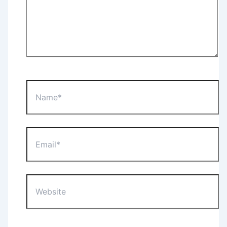
Name*
Email*
Website