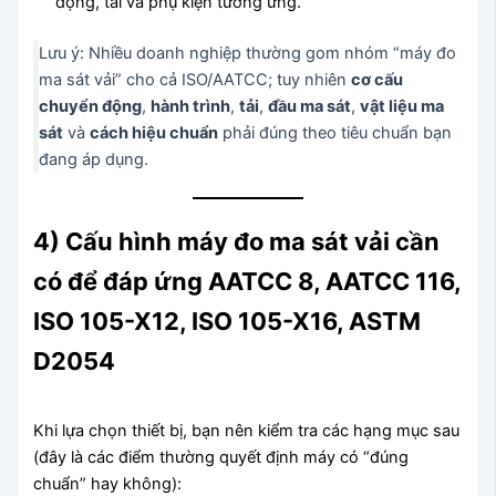
động, tải và phụ kiện tương ứng.
Lưu ý: Nhiều doanh nghiệp thường gom nhóm “máy đo
ma sát vải” cho cả ISO/AATCC; tuy nhiên
cơ cấu
chuyển động
,
hành trình
,
tải
,
đầu ma sát
,
vật liệu ma
sát
và
cách hiệu chuẩn
phải đúng theo tiêu chuẩn bạn
đang áp dụng.
4) Cấu hình máy đo ma sát vải cần
có để đáp ứng AATCC 8, AATCC 116,
ISO 105-X12, ISO 105-X16, ASTM
D2054
Khi lựa chọn thiết bị, bạn nên kiểm tra các hạng mục sau
(đây là các điểm thường quyết định máy có “đúng
chuẩn” hay không):