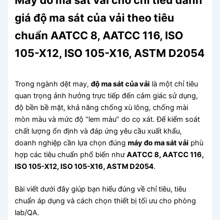
Máy đo ma sát vải cho chỉ tiêu đánh
giá độ ma sát của vải theo tiêu
chuẩn AATCC 8, AATCC 116, ISO
105-X12, ISO 105-X16, ASTM D2054
Trong ngành dệt may,
độ ma sát của vải
là một chỉ tiêu
quan trọng ảnh hưởng trực tiếp đến cảm giác sử dụng,
độ bền bề mặt, khả năng chống xù lông, chống mài
mòn màu và mức độ “lem màu” do cọ xát. Để kiểm soát
chất lượng ổn định và đáp ứng yêu cầu xuất khẩu,
doanh nghiệp cần lựa chọn đúng
máy đo ma sát vải
phù
hợp các tiêu chuẩn phổ biến như
AATCC 8, AATCC 116,
ISO 105-X12, ISO 105-X16, ASTM D2054
.
Bài viết dưới đây giúp bạn hiểu đúng về chỉ tiêu, tiêu
chuẩn áp dụng và cách chọn thiết bị tối ưu cho phòng
lab/QA.