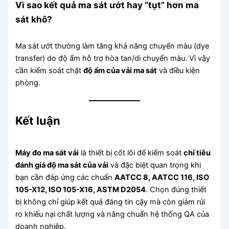
Vì sao kết quả ma sát ướt hay “tụt” hơn ma
sát khô?
Ma sát ướt thường làm tăng khả năng chuyển màu (dye
transfer) do độ ẩm hỗ trợ hòa tan/di chuyển màu. Vì vậy
cần kiểm soát chặt
độ ẩm của vải ma sát
và điều kiện
phòng.
Kết luận
Máy đo ma sát vải
là thiết bị cốt lõi để kiểm soát
chỉ tiêu
đánh giá độ ma sát của vải
và đặc biệt quan trọng khi
bạn cần đáp ứng các chuẩn
AATCC 8, AATCC 116, ISO
105-X12, ISO 105-X16, ASTM D2054
. Chọn đúng thiết
bị không chỉ giúp kết quả đáng tin cậy mà còn giảm rủi
ro khiếu nại chất lượng và nâng chuẩn hệ thống QA của
doanh nghiệp.