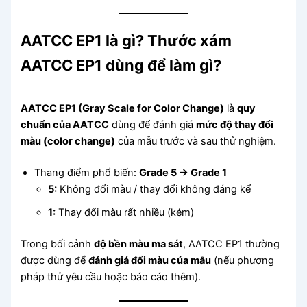
AATCC EP1 là gì? Thước xám
AATCC EP1 dùng để làm gì?
AATCC EP1 (Gray Scale for Color Change)
là
quy
chuẩn của AATCC
dùng để đánh giá
mức độ thay đổi
màu (color change)
của mẫu trước và sau thử nghiệm.
Thang điểm phổ biến:
Grade 5 → Grade 1
5:
Không đổi màu / thay đổi không đáng kể
1:
Thay đổi màu rất nhiều (kém)
Trong bối cảnh
độ bền màu ma sát
, AATCC EP1 thường
được dùng để
đánh giá đổi màu của mẫu
(nếu phương
pháp thử yêu cầu hoặc báo cáo thêm).