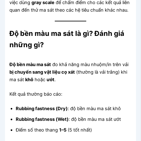
việc dùng
gray scale
để chấm điểm cho các kết quả liên
quan đến thử ma sát theo các hệ tiêu chuẩn khác nhau.
Độ bền màu ma sát là gì? Đánh giá
những gì?
Độ bền màu ma sát
đo khả năng màu nhuộm/in trên vải
bị chuyển sang vật liệu cọ xát
(thường là vải trắng) khi
ma sát
khô
hoặc
ướt
.
Kết quả thường báo cáo:
Rubbing fastness (Dry)
: độ bền màu ma sát khô
Rubbing fastness (Wet)
: độ bền màu ma sát ướt
Điểm số theo thang
1–5
(5 tốt nhất)