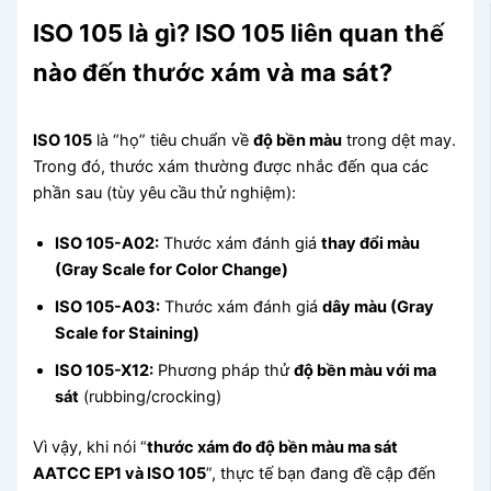
ISO 105 là gì? ISO 105 liên quan thế
nào đến thước xám và ma sát?
ISO 105
là “họ” tiêu chuẩn về
độ bền màu
trong dệt may.
Trong đó, thước xám thường được nhắc đến qua các
phần sau (tùy yêu cầu thử nghiệm):
ISO 105-A02:
Thước xám đánh giá
thay đổi màu
(Gray Scale for Color Change)
ISO 105-A03:
Thước xám đánh giá
dây màu (Gray
Scale for Staining)
ISO 105-X12:
Phương pháp thử
độ bền màu với ma
sát
(rubbing/crocking)
Vì vậy, khi nói “
thước xám đo độ bền màu ma sát
AATCC EP1 và ISO 105
”, thực tế bạn đang đề cập đến