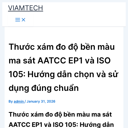
Skip
VIAMTECH
to
Main
content
Menu
Thước xám đo độ bền màu
ma sát AATCC EP1 và ISO
105: Hướng dẫn chọn và sử
dụng đúng chuẩn
By
admin
/
January 31, 2026
Thước xám đo độ bền màu ma sát
AATCC EP1 và ISO 105: Hướng dẫn