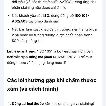
đổi màu (và các thước/chuẩn AATCC tương ứng cho
phần staining nếu được chỉ định).
Nếu khách yêu cầu
ISO
: dùng đúng bộ
ISO 105-
A02/A03
tùy phép đánh giá.
Nếu bạn làm xuất khẩu đa thị trường: nên trang bị
cả
2 hệ
hoặc bộ tương đương được chấp nhận trong
SOP của phòng lab.
Lưu ý quan trọng:
“ISO 105” là bộ tiêu chuẩn lớn; bạn
nên xác định
đúng mã phần
(A02/A03/X12…) để mua
đúng thước và áp dụng đúng mục đích.
Các lỗi thường gặp khi chấm thước
xám (và cách tránh)
Dùng sai loại thước xám
(color change vs staining)