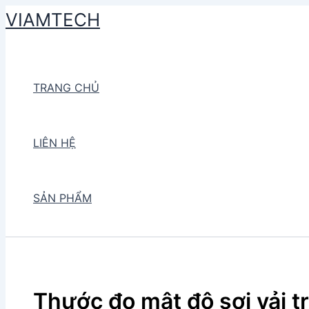
Skip
VIAMTECH
to
Search
content
TRANG CHỦ
LIÊN HỆ
SẢN PHẨM
Thước đo mật độ sợi vải t